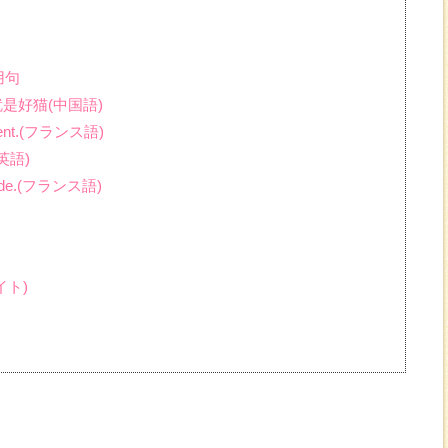
用句
就是好猫(中国語)
dansent.(フランス語)
.(英語)
 froide.(フランス語)
イト)
」