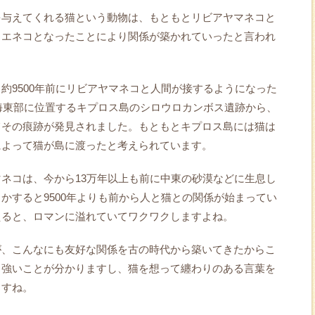
を与えてくれる猫という動物は、もともとリビアヤマネコと
イエネコとなったことにより関係が築かれていったと言われ
約9500年前にリビアヤマネコと人間が接するようになった
中海東部に位置するキプロス島のシロウロカンボス遺跡から、
てその痕跡が発見されました。もともとキプロス島には猫は
によって猫が島に渡ったと考えられています。
ネコは、今から13万年以上も前に中東の砂漠などに生息し
かすると9500年よりも前から人と猫との関係が始まってい
えると、ロマンに溢れていてワクワクしますよね。
が、こんなにも友好な関係を古の時代から築いてきたからこ
も強いことが分かりますし、猫を想って纏わりのある言葉を
ますね。