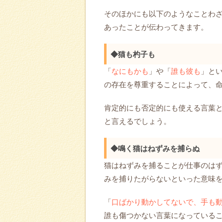
そのほかにも以下のようなことわ
あったことが伝わってきます。
◆猫も杓子も
「
なにもかも
」や「
誰も彼も
」と
の存在を尊重することによって、
肯定的にも否定的にも使える言葉
と言えるでしょう。
◆鳴く猫はねずみを捕らぬ
猫はねずみを捕ることが仕事のは
みを捕りたがらないといった意味
‌「
口ばかり動かしてないで、手も
誰も傷つかない言葉になっている