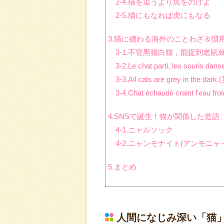
2-4.猫を追うより魚をのけよ
2-5.猫にもなれば虎にもなる
3.猫に纏わる海外のことわざ＆慣
3-1.不管黑猫白猫，能捉到老鼠
3-2.Le chat parti, les souris 
3-3.All cats are grey in the dark
3-4.Chat échaudé craint l’eau
4.SNSで誕生！猫が関係した造語
4-1.ニャルソック
4-2.ニャンモナイト(アンモニャ
5.まとめ
人間になじみ深い「猫