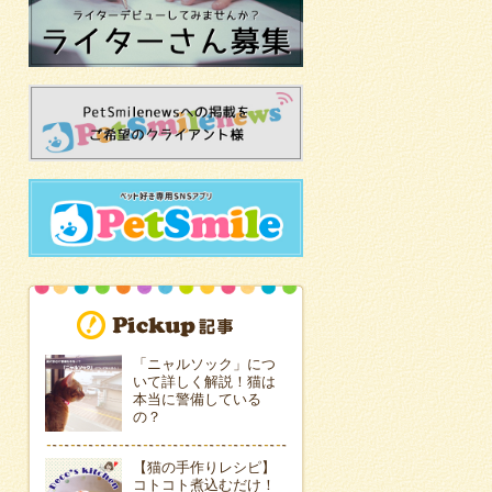
「ニャルソック」につ
いて詳しく解説！猫は
本当に警備している
の？
【猫の手作りレシピ】
コトコト煮込むだけ！