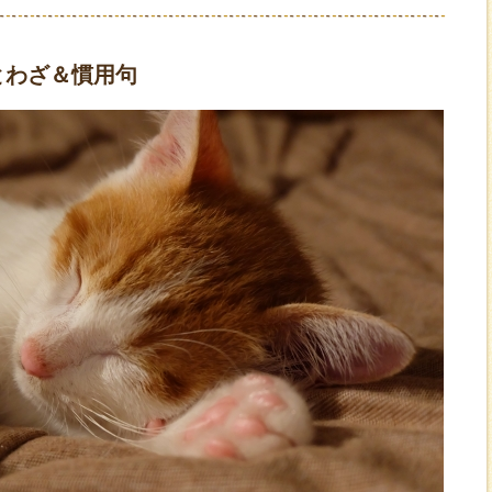
とわざ＆慣用句