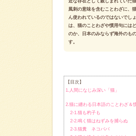
近な存在として親しまれていた
風刺の意味を含むことわざに、
ん使われているのではないでしょ
は、猫のことわざや慣用句には
のか、日本のみならず海外のも
す。
【目次】
1.人間になじみ深い「猫」
2.猫に纏わる日本語のことわざ＆
2-1.猫も杓子も
2-2.鳴く猫はねずみを捕らぬ
2-3.猫糞 ネコババ