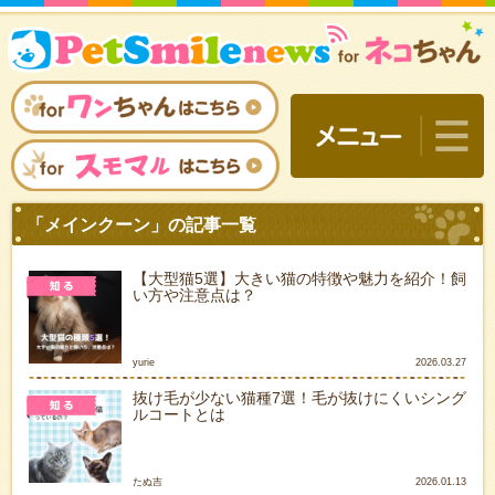
【大型猫5選】大きい猫の特徴や魅力を紹介！飼
い方や注意点は？
yurie
2026.03.27
抜け毛が少ない猫種7選！毛が抜けにくいシング
ルコートとは
「メインクーン」の記事一
たぬ吉
2026.01.13