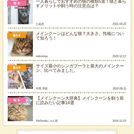
一人暮らしでおすすめの猫の種類5選！猫と暮ら
すメリットや飼う時の注意点は？
たぬ吉
2021.04.22
メインクーンはどんな猫？大きさ、性格につい
て知ろう！
nekoninja
2020.12.17
サイズ最小のシンガプーラと最大のメインクー
ン、比べてみました。
中岡 早苗
2020.09.11
【メインクーン大辞典】メインクーンを飼う前
に読みたい記事14選
PetSmileにゃん部
2019.12.13