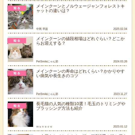
メインクーンとノルウェージャンフォレストキ
ャットの違いは？
中岡 早苗
2025.02.04
メインクーンの値段相場はどれぐらい？どこか
らお迎えする？
PetSmileにゃん部
2024.03.26
メインクーンの寿命はどれくらい？かかりやす
い病気や長生きのコツ
PetSmileにゃん部
2023.11.27
長毛猫の人気の種類10選！毛玉のトリミングや
ブラッシング方法も紹介
ｍｕｎｏｃｏ
2023.01.12