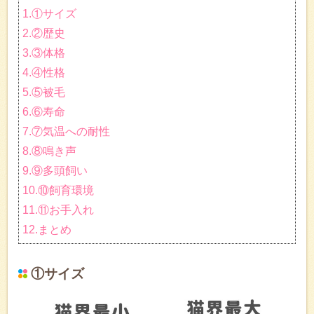
1.①サイズ
2.②歴史
3.③体格
4.④性格
5.⑤被毛
6.⑥寿命
7.⑦気温への耐性
8.⑧鳴き声
9.⑨多頭飼い
10.⑩飼育環境
11.⑪お手入れ
12.まとめ
①サイズ