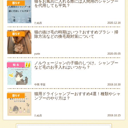
猫をお風呂に入れる際には人間用のシャンプー
を代用しても平気？
たぬ吉
2020.12.16
猫の抜け毛の時期はいつ？おすすめブラシ・掃
除方法などの換毛期対策について
yurie
2020.05.05
ノルウェージャンの子猫のしつけ。シャンプー
など毛のお手入れはいつから？
中岡 早苗
2019.10.30
猫用ドライシャンプーおすすめ4選！種類やシャ
ンプーのやり方は？
たぬ吉
2019.10.15