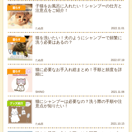
子猫をお風呂に入れたい！シャンプーの仕方と
注意点をご紹介！
たぬ吉
2022.11.01
猫を洗いたい！犬のようにシャンプーで頻繁に
洗う必要はあるの？
たぬ吉
2022.07.19
猫に必要なお手入れ総まとめ！手順と頻度を詳
細に
SHINO
2021.11.06
猫にシャンプーは必要なの？洗う際の手順や注
意点が知りたい！
たぬ吉
2021.10.15