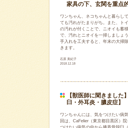
家具の下、玄関を重点
ワンちゃん、ネコちゃんと暮らし
ても汚れがたまりがち。また、ト
の汚れが付くことで、ニオイも蓄
で、汚れとニオイを一掃しましょ
手入れを工夫すると、年末の大掃
きます。
石原 美紀子
2018.12.18
【獣医師に聞きました
臼・外耳炎・膿皮症】
ワンちゃんには、気をつけたい病
回は、CaFelier（東京都目黒区
つけたい病気の中から膝蓋骨脱臼