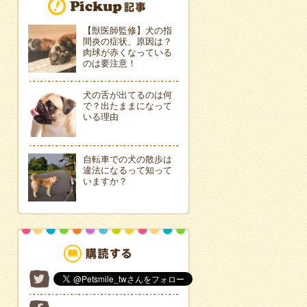
【獣医師監修】犬の指
間炎の症状、原因は？
肉球が赤くなっている
のは要注意！
犬の舌が出てるのは何
で？出たままになって
いる理由
自転車での犬の散歩は
違法になるって知って
いますか？