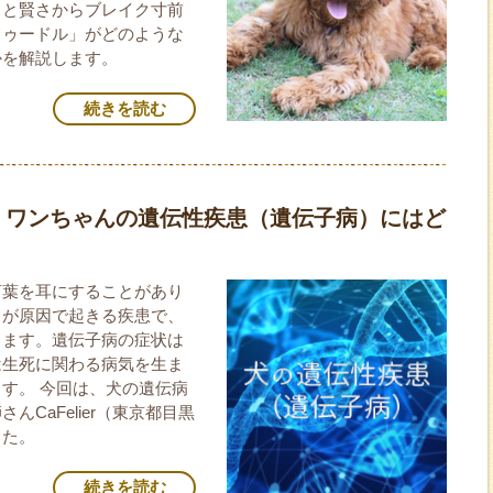
さと賢さからブレイク寸前
ドゥードル」がどのような
かを解説します。
続きを読む
】ワンちゃんの遺伝性疾患（遺伝子病）にはど
言葉を耳にすることがあり
常が原因で起きる疾患で、
ります。遺伝子病の症状は
は生死に関わる病気を生ま
す。 今回は、犬の遺伝病
CaFelier（東京都目黒
した。
続きを読む