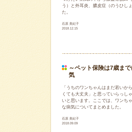
う）と外耳炎、膿皮症（のうひし
た。
石原 美紀子
2018.12.15
～ペット保険は7歳まで
気
「うちのワンちゃんはまだ若いか
くても大丈夫」と思っていらっし
いと思います。ここでは、ワンち
な病気についてまとめました。
石原 美紀子
2018.09.09