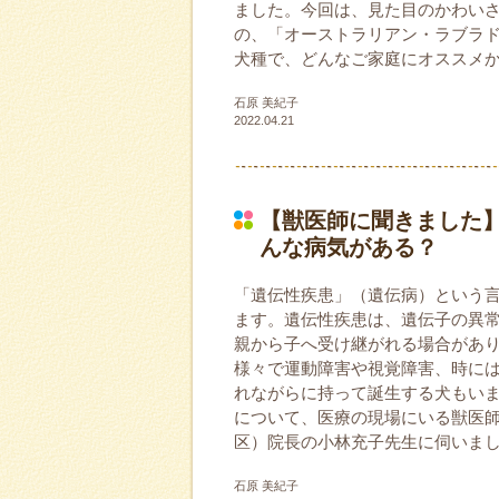
ました。今回は、見た目のかわい
の、「オーストラリアン・ラブラ
犬種で、どんなご家庭にオススメ
石原 美紀子
2022.04.21
【獣医師に聞きました
んな病気がある？
「遺伝性疾患」（遺伝病）という
ます。遺伝性疾患は、遺伝子の異
親から子へ受け継がれる場合があ
様々で運動障害や視覚障害、時に
れながらに持って誕生する犬もいま
について、医療の現場にいる獣医師さん
区）院長の小林充子先生に伺いま
石原 美紀子