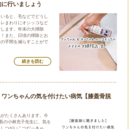
的に行いましょう
ていると、毛などでどうし
イレまわりにオシッコなど
積します。年末の大掃除
う！また、日頃の掃除とお
除の手間を減らすことがで
続きを読む
】ワンちゃんの気を付けたい病気【膝蓋骨脱
気がたくさんあります。今
）院長の小林充子先生に、気を
（しつがいこつだっきゅ