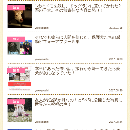
1枚のメモを残し、ドッグランに置いてかれた2
匹の子犬。その無責任な内容に怒り！
yukoyosshi
2017.11.15
それでも彼らは人間を信じた。保護犬たちの感
動ビフォーアフター５集
yukoyosshi
2017.08.30
本当にあった怖い話。旅行から帰ってきたら愛
犬が灰になっていた！
yukoyosshi
2017.08.26
友人が妊娠8か月なの！とSNSに公開した写真に
世界から祝福の声！
yukoyosshi
2017.08.24