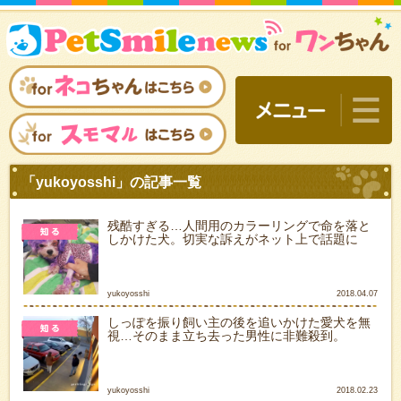
残酷すぎる…人間用のカラーリングで命を落と
しかけた犬。切実な訴えがネット上で話題に
yukoyosshi
2018.04.07
しっぽを振り飼い主の後を追いかけた愛犬を無
視…そのまま立ち去った男性に非難殺到。
「yukoyosshi」の記事一
yukoyosshi
2018.02.23