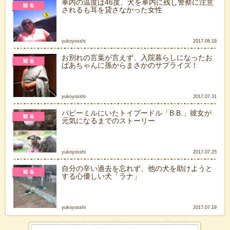
車内の温度は46度、犬を車内に残し警察に注意
されるも耳を貸さなかった女性
yukoyosshi
2017.08.19
お別れの言葉が言えず、入院暮らしになったお
ばあちゃんに孫からまさかのサプライズ！
yukoyosshi
2017.07.31
パピーミルにいたトイプードル「B.B.」彼女が
元気になるまでのストーリー
yukoyosshi
2017.07.25
自分の辛い過去を忘れず、他の犬を助けようと
する心優しい犬「ラナ」
yukoyosshi
2017.07.19