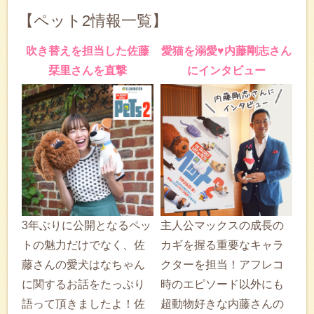
【ペット2情報一覧】
吹き替えを担当した佐藤
愛猫を溺愛♥内藤剛志さん
栞里さんを直撃
にインタビュー
3年ぶりに公開となるペッ
主人公マックスの成長の
トの魅力だけでなく、佐
カギを握る重要なキャラ
藤さんの愛犬はなちゃん
クターを担当！アフレコ
に関するお話をたっぷり
時のエピソード以外にも
語って頂きましたよ！佐
超動物好きな内藤さんの