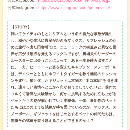
公式Facebook：
https://www.facebook.com/movie.pet.jp/
公式Instagram：
https://www.instagram.com/petmoviejp/
【STORY】
飼い主ケイティのもとにリアムという名の新たな家族が誕生
し、穏やかな生活に異変が起きるマックス。リフレッシュのた
めに旅行へ出た田舎町では、ニューヨークの街並みと異なる世
界が広がり動揺を覚えるマックスですが、農場犬のリーダーの
ルースターに出会うことによって、ある一歩を踏み出すこと
に。一方、ヒーローへと姿を変えたキャプテン・スノーボール
は、デイジーとともにホワイトタイガーを救う極秘のミッショ
ンを遂行、猫と化したギジェットは本物の “ネコ軍団”を引き連
れ、凛々しい表情へどこかへ向かおうとしていたりと、前作の
ユルくて陽気な大騒動から、何かに挑戦するために立ち上がる
ペットたちの姿が描かれていく本映像。一体、最新作のペット
たちにはどのような試練が待ち受けているのか、マックス、ス
ノーボール、ギジェットをはじめとするペットの仲間たちは、
無事その試練を乗り越えることができるのか！？