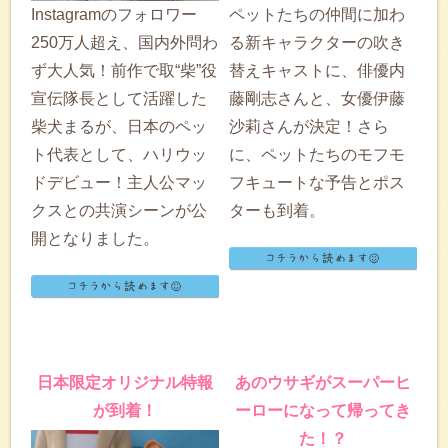
Instagramのフォロワー
ペットたちの仲間に加わ
250万人超え、国内外問わ
る新キャラクターの吹き
ず大人気！前作で取“柴”役
替えキャストに、俳優内
宣伝隊長として活躍した
藤剛志さんと、女優伊藤
柴犬まるが、日本のペッ
沙莉さんが決定！さら
ト代表として、ハリウッ
に、ペットたちのモフモ
ドデビュー！主人公マッ
フキュートな予告とポス
クスとの共演シーンが公
ターも到着。
開となりました。
日本限定オリジナル特報
あのウサギがスーパーヒ
が到着！
ーローになって帰ってき
た！？