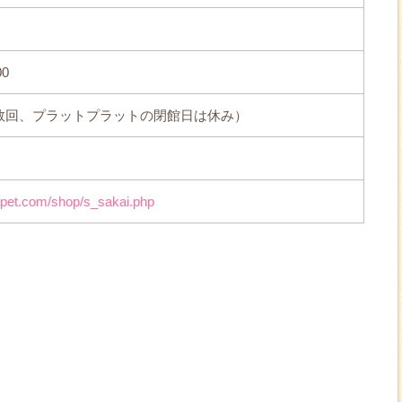
00
数回、プラットプラットの閉館日は休み）
opet.com/shop/s_sakai.php