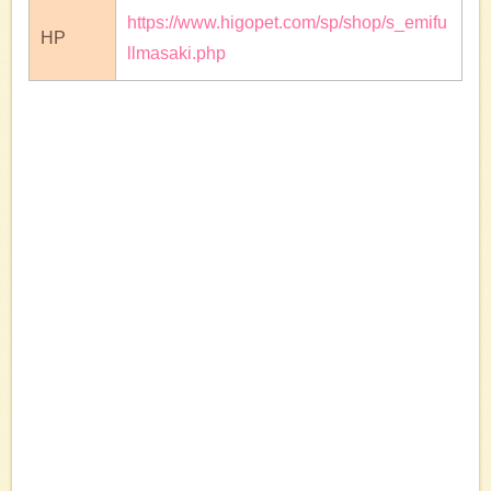
https://www.higopet.com/sp/shop/s_emifu
HP
llmasaki.php