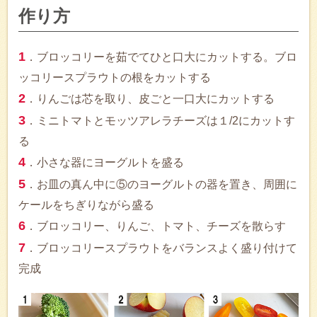
作り方
1
．ブロッコリーを茹でてひと口大にカットする。ブロ
ッコリースプラウトの根をカットする
2
．りんごは芯を取り、皮ごと一口大にカットする
3
．ミニトマトとモッツアレラチーズは１/2にカットす
る
4
．小さな器にヨーグルトを盛る
5
．お皿の真ん中に⑤のヨーグルトの器を置き、周囲に
ケールをちぎりながら盛る
6
．ブロッコリー、りんご、トマト、チーズを散らす
7
．ブロッコリースプラウトをバランスよく盛り付けて
完成