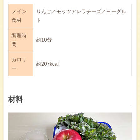
メイン
りんご／モッツアレラチーズ／ヨーグル
食材
ト
調理時
約10分
間
カロリ
約207kcal
ー
材料