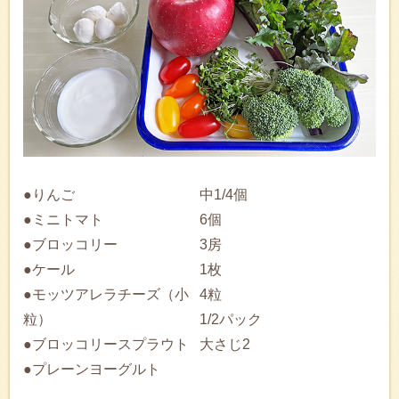
●りんご
中1/4個
●ミニトマト
6個
●ブロッコリー
3房
●ケール
1枚
●モッツアレラチーズ（小
4粒
粒）
1/2パック
●ブロッコリースプラウト
大さじ2
●プレーンヨーグルト