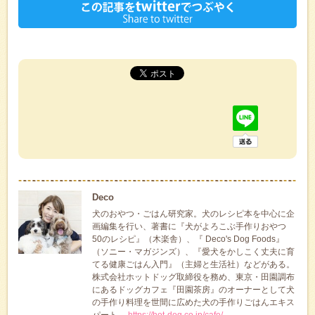
Deco
犬のおやつ・ごはん研究家。犬のレシピ本を中心に企
画編集を行い、著書に『犬がよろこぶ手作りおやつ
50のレシピ』（木楽舎）、『 Deco's Dog Foods』
（ソニー・マガジンズ）、『愛犬をかしこく丈夫に育
てる健康ごはん入門』（主婦と生活社）などがある。
株式会社ホットドッグ取締役を務め、東京・田園調布
にあるドッグカフェ『田園茶房』のオーナーとして犬
の手作り料理を世間に広めた犬の手作りごはんエキス
パート。
https://hot-dog.co.jp/cafe/