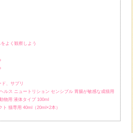
んちをよく観察しよう
る
る
ード、サプリ
 ヘルス ニュートリション センシブル 胃腸が敏感な成猫用
動物用 液体タイプ 100ml
 猫専用 40ml（20ml×2本）