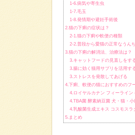
1-6.病気や寄生虫
1-7.毛玉
1-8.発情期や避妊手術後
2.猫の下痢の症状は？
2-1.猫の下痢や軟便の種類
2-2.普段から愛猫の正常なう
3.猫の下痢の解消法、治療法は？
3.キャットフードの見直しをす
3.腸に効く猫用サプリを活用す
3.ストレスを発散してあげる
4.下痢、軟便の猫におすすめのフ
4.ロイヤルカナン フィーライン
4.TBA菌 酵素納豆菌 犬・猫・小
4.乳酸菌生成エキス コスモスラクト
5.まとめ