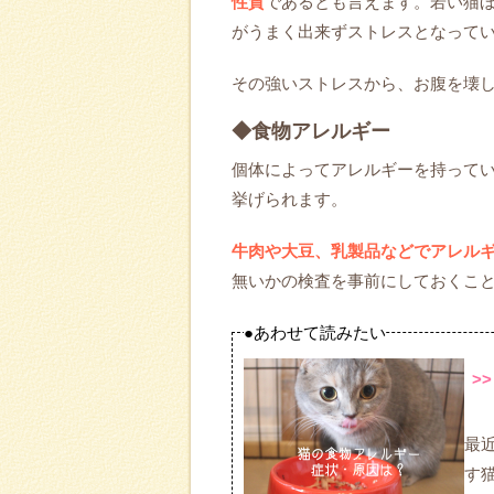
性質
であるとも言えます。若い猫
がうまく出来ずストレスとなって
その強いストレスから、お腹を壊
◆食物アレルギー
個体によってアレルギーを持って
挙げられます。
牛肉や大豆、乳製品などでアレル
無いかの検査を事前にしておくこ
●あわせて読みたい
>
最
す