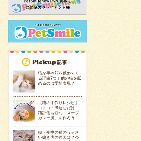
猫が手や顔を舐めてく
る理由7つ！他の猫を舐
めるのは愛情表現？
【猫の手作りレシピ】
コトコト煮込むだけ！
猫評価も◎な「スープ
カレー風」を作ろう！
朝・夜中の猫のうるさ
い鳴き声の原因は？今