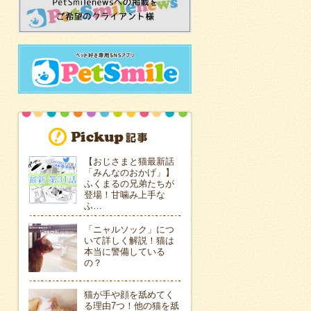
【おじさまと猫最新話
「みんなのおかげ」】
ふくまるの兄弟たちが
登場！甘噛み上手な
ふ…
「ニャルソック」につ
いて詳しく解説！猫は
本当に警備している
の？
猫が手や顔を舐めてく
る理由7つ！他の猫を舐