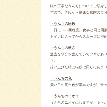
猫の正常なうんちについてご紹介
すので、普段から健康な状態の自
・うんちの回数
一日に1～2回程度。食事と同じ回
トイレに入ってからスムーズに排
・うんちの硬さ
適当な水分を含んでいてツヤがあ
さ。
拾い上げた時に猫砂は周りにあま
・うんちの色
濃い目の黄土色が基本ですが、食
・うんちのニオイ
うんちのニオイはしますが、明ら