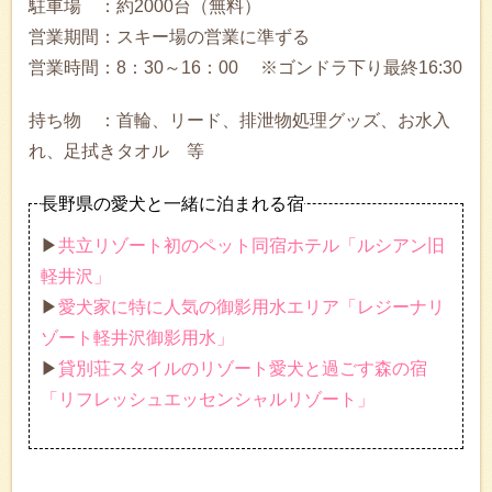
駐車場 ：約2000台（無料）
営業期間：スキー場の営業に準ずる
営業時間：8：30～16：00 ※ゴンドラ下り最終16:30
持ち物 ：首輪、リード、排泄物処理グッズ、お水入
れ、足拭きタオル 等
長野県の愛犬と一緒に泊まれる宿
▶
共立リゾート初のペット同宿ホテル「ルシアン旧
軽井沢」
▶
愛犬家に特に人気の御影用水エリア「レジーナリ
ゾート軽井沢御影用水」
▶
貸別荘スタイルのリゾート愛犬と過ごす森の宿
「リフレッシュエッセンシャルリゾート」