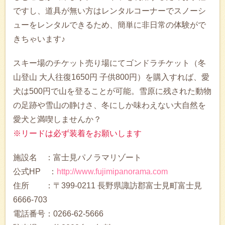
ですし、道具が無い方はレンタルコーナーでスノーシ
ューをレンタルできるため、簡単に非日常の体験がで
きちゃいます♪
スキー場のチケット売り場にてゴンドラチケット（冬
山登山 大人往復1650円 子供800円）を購入すれば、愛
犬は500円で山を登ることが可能。雪原に残された動物
の足跡や雪山の静けさ、冬にしか味わえない大自然を
愛犬と満喫しませんか？
※リードは必ず装着をお願いします
施設名 ：富士見パノラマリゾート
公式HP ：
http://www.fujimipanorama.com
住所 ：〒399-0211 長野県諏訪郡富士見町富士見
6666-703
電話番号：0266-62-5666