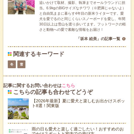
追いかけて取材、撮影、執筆までオールラウンドに担
当。6.9kgのBIGサイズなチワワ（※肥満じゃないよ）
と自由気ままに暮らす4年目の新米ライターです。愛
犬を愛でるのと同じくらいスノーボードを愛し、年間
30日以上は雪山を渡り歩いてます。フットワークの軽
さと動物への愛で素敵な情報をお届け！
「坂本 絵美」の記事一覧
関連するキーワード
冬
雪
記事に関するお問い合わせは
こちら
こちらの記事も合わせてどうぞ
【2026年最新】夏に愛犬と楽しむお出かけスポッ
ト8選！関東版
雨の日も愛犬と楽しく過ごしたい！おすすめのお
でかけスポットと室内での遊び方