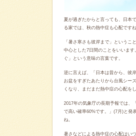
夏が過ぎたからと言っても、日本
る家では、秋の熱中症も心配です
「暑さ寒さも彼岸まで」というこ
中心とした7日間のことをいいます
ぐ」という意味の言葉です。
逆に言えば、「日本は昔から、彼
お盆をすぎたあたりから台風シー
くなり、まだまだ熱中症の心配を
2017年の気象庁の長期予報では
で高い確率60%です。」(7月)と
ね。
暑さなどによる熱中症の心配はい