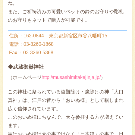
ね。
また、ご祈祷済みの可愛いペットの鈴のお守りや彫札
のお守りもネットで購入が可能です。
住所：162-0844 東京都新宿区市谷八幡町15
電話：03-3260-1868
Fax ：03-3260-5368
◆武蔵御嶽神社
（ホームページ
http://musashimitakejinja.jp/
）
この神社に祭られている盗難除け・魔除けの神「大口
真神」は、江戸の昔から「おいぬ様」として親しまれ
広く信仰されています。
このおいぬ様にちなんで、犬を参拝する方が増えてい
ます。
実はおいぬ様は犬の事ではなく「日本狼」の事で、日