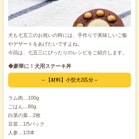
犬も七五三のお祝いの時には、手作りで美味しいご飯
やデザートをあげたいですよね。
今回は、七五三にぴったりのレシピをご紹介します。
◆豪華に！犬用ステーキ丼
– 【材料】小型犬2匹分 –
ラム肉…100g
ごはん…80g
白菜の葉…2枚
豆苗…1/5パック
人参…1/3本