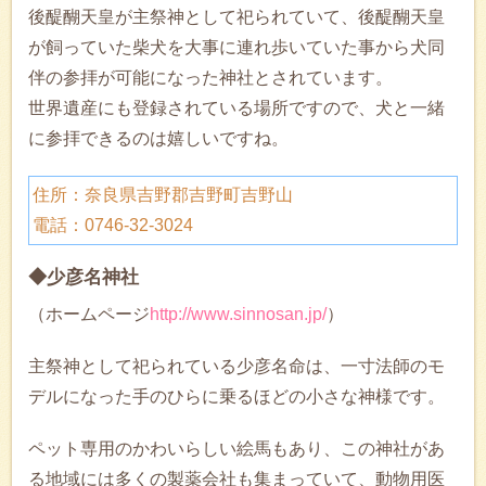
後醍醐天皇が主祭神として祀られていて、後醍醐天皇
が飼っていた柴犬を大事に連れ歩いていた事から犬同
伴の参拝が可能になった神社とされています。
世界遺産にも登録されている場所ですので、犬と一緒
に参拝できるのは嬉しいですね。
住所：奈良県吉野郡吉野町吉野山
電話：0746-32-3024
◆少彦名神社
（ホームページ
http://www.sinnosan.jp/
）
主祭神として祀られている少彦名命は、一寸法師のモ
デルになった手のひらに乗るほどの小さな神様です。
ペット専用のかわいらしい絵馬もあり、この神社があ
る地域には多くの製薬会社も集まっていて、動物用医