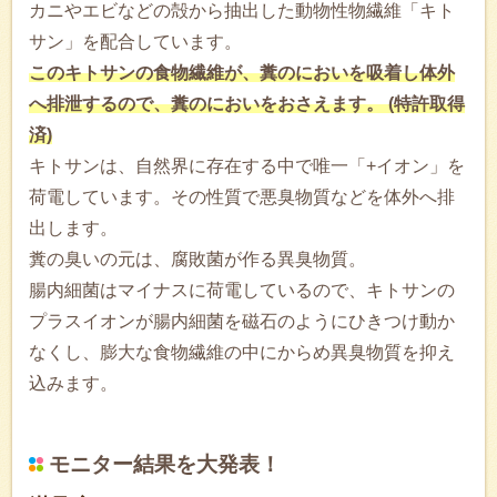
カニやエビなどの殻から抽出した動物性物繊維「キト
サン」を配合しています。
このキトサンの食物繊維が、糞のにおいを吸着し体外
へ排泄するので、糞のにおいをおさえます。 (特許取得
済)
キトサンは、自然界に存在する中で唯一「+イオン」を
荷電しています。その性質で悪臭物質などを体外へ排
出します。
糞の臭いの元は、腐敗菌が作る異臭物質。
腸内細菌はマイナスに荷電しているので、キトサンの
プラスイオンが腸内細菌を磁石のようにひきつけ動か
なくし、膨大な食物繊維の中にからめ異臭物質を抑え
込みます。
モニター結果を大発表！