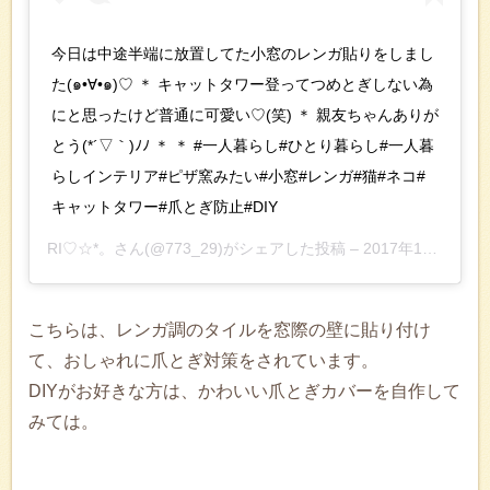
今日は中途半端に放置してた小窓のレンガ貼りをしまし
た(๑•∀•๑)♡ ＊ キャットタワー登ってつめとぎしない為
にと思ったけど普通に可愛い♡(笑) ＊ 親友ちゃんありが
とう(*´▽｀)ﾉﾉ ＊ ＊ #一人暮らし#ひとり暮らし#一人暮
らしインテリア#ピザ窯みたい#小窓#レンガ#猫#ネコ#
キャットタワー#爪とぎ防止#DIY
RI♡☆*。
さん(@773_29)がシェアした投稿 –
2017年11月月15日午前5時12分PST
こちらは、レンガ調のタイルを窓際の壁に貼り付け
て、おしゃれに爪とぎ対策をされています。
DIYがお好きな方は、かわいい爪とぎカバーを自作して
みては。