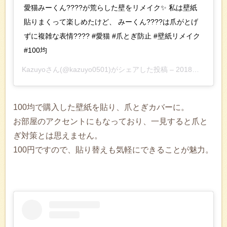
愛猫みーくん????が荒らした壁をリメイク✨ 私は壁紙
貼りまくって楽しめたけど、 みーくん????は爪がとげ
ずに複雑な表情???? #愛猫 #爪とぎ防止 #壁紙リメイク
#100均
Kazuyo
さん(@kazuyo0501)がシェアした投稿 –
2018年10月月26日午後11時01分PDT
100均で購入した壁紙を貼り、爪とぎカバーに。
お部屋のアクセントにもなっており、一見すると爪と
ぎ対策とは思えません。
100円ですので、貼り替えも気軽にできることが魅力。