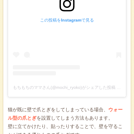
この投稿をInstagramで見る
もちもちのママさん(@mochi_ryoko)がシェアした投稿
–
2019
猫が既に壁で爪とぎをしてしまっている場合、
ウォー
ル型の爪とぎ
を設置してしまう方法もあります。
壁に立てかけたり、貼ったりすることで、壁を守るこ