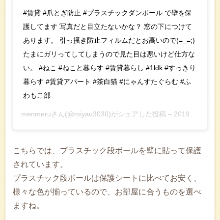
#賃貸 #爪とぎ防止 #プラスチックダンボール で壁を保
護してます 写真だと目立たないかな？ 窓の下につけて
あります。 引っ掻き防止フィルムだとお高いので(=_=;)
たまにガリってしてしまうので見た目は悪いけど仕方な
い。 #ねこ #ねこと暮らす #賃貸暮らし #1ldk #すっきり
暮らす #賃貸アパート #茶白猫 #にゃんすたぐらむ #ふ
わもこ部
menmeru
さん(@miyau3030)がシェアした投稿 –
2019年 4月月14日午前12時45分PDT
こちらでは、プラスチック段ボールを壁に貼って保護
されています。
プラスチック段ボールは保護シートに比べてお安く、
様々な色が揃っているので、お部屋に合うものを選べ
ますね。