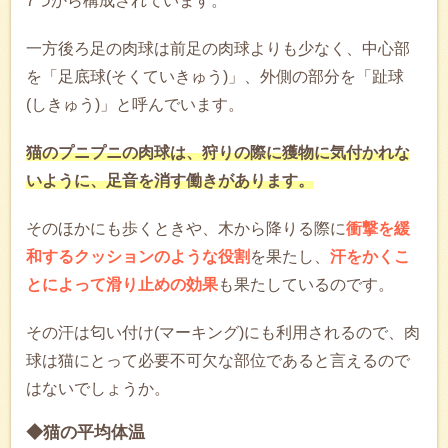
7つから構成されています。
一方後ろ足の肉球は前足の肉球よりも少なく、中心部
を「足底球(そくていきゅう)」、外側の部分を「趾球
(しきゅう)」と呼んでいます。
猫のプニプニの肉球は、狩りの際に獲物に気付かれな
いように、足音を消す働きがあります。
そのほかにも歩くときや、木から降りる際に
衝撃を緩
和するクッションのような役割
を果たし、
汗をかくこ
とによって滑り止めの効果
も果たしているのです。
その汗は匂い付け(マーキング)にも利用されるので、肉
球は猫にとって必要不可欠な部位であると言えるので
はないでしょうか。
◆猫の平均体温