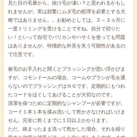
見た目の毛量から、抜け毛が凄い？と思われるかもし
れませんが、実は頻繁にムダ毛の処理を必要とする犬
種ではありません。。お勧めとしては、２～３ヵ月に
一度トリミングを受けることですね。自分で切りた
い！といって自宅でバリカンやハサミを使っても問題
はありませんが、特徴的な外見を失う可能性があるの
で注意です。
被毛のお手入れと聞くとブラッシングが思い浮かびま
すが、コモンドールの場合、コームやブラシが毛を通
らないのでブラッシングはＮＧです。定期的にもつれ
たコードをほぐしてあげることが大切なのです。
清潔を保つために定期的なシャンプーが必要ですが、
コード１本１本を揉み洗いして乾かさなければいけま
せん。完全に乾くまでに１日以上かかります。
ただ、絡まったまま洗って乾かした場合、それを繰り