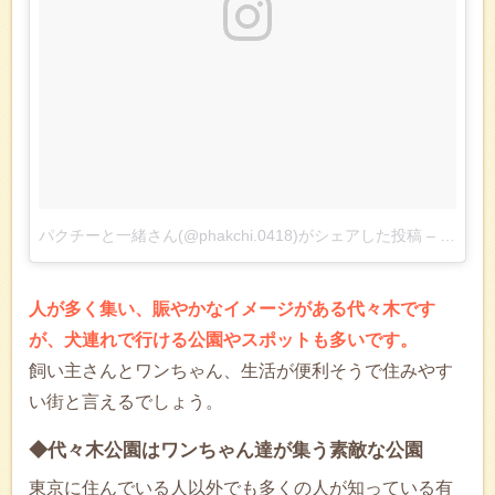
パクチーと一緒さん(@phakchi.0418)がシェアした投稿
–
2018
人が多く集い、賑やかなイメージがある代々木です
が、犬連れで行ける公園やスポットも多いです。
飼い主さんとワンちゃん、生活が便利そうで住みやす
い街と言えるでしょう。
◆代々木公園はワンちゃん達が集う素敵な公園
東京に住んでいる人以外でも多くの人が知っている有