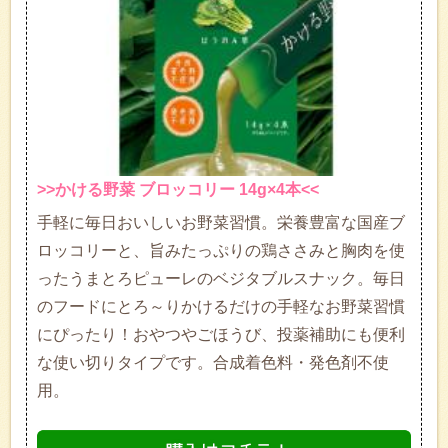
>>かける野菜 ブロッコリー 14g×4本<<
手軽に毎日おいしいお野菜習慣。栄養豊富な国産ブ
ロッコリーと、旨みたっぷりの鶏ささみと胸肉を使
ったうまとろピューレのベジタブルスナック。毎日
のフードにとろ～りかけるだけの手軽なお野菜習慣
にぴったり！おやつやごほうび、投薬補助にも便利
な使い切りタイプです。合成着色料・発色剤不使
用。