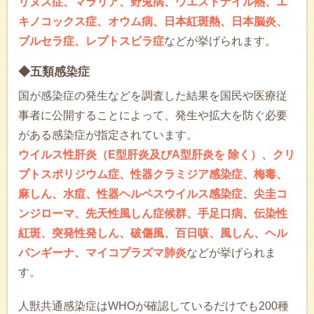
リヌス症、マラリア、野兎病、ウエストナイル熱、エ
キノコックス症、オウム病、日本紅斑熱、日本脳炎、
ブルセラ症、レプトスピラ症
などが挙げられます。
◆五類感染症
国が感染症の発生などを調査した結果を国民や医療従
事者に公開することによって、発生や拡大を防ぐ必要
がある感染症が指定されています。
ウイルス性肝炎（E型肝炎及びA型肝炎を 除く）、クリ
プトスポリジウム症、性器クラミジア感染症、梅毒、
麻しん、水痘、性器ヘルペスウイルス感染症、尖圭コ
ンジローマ、先天性風しん症候群、手足口病、伝染性
紅斑、突発性発しん、破傷風、百日咳、風しん、ヘル
パンギーナ、マイコプラズマ肺炎
などが挙げられま
す。
人獣共通感染症はWHOが確認しているだけでも200種