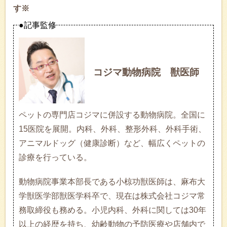
す※
●記事監修
コジマ動物病院 獣医師
ペットの専門店コジマに併設する動物病院。全国に
15医院を展開。内科、外科、整形外科、外科手術、
アニマルドッグ（健康診断）など、幅広くペットの
診療を行っている。
動物病院事業本部長である小椋功獣医師は、麻布大
学獣医学部獣医学科卒で、現在は株式会社コジマ常
務取締役も務める。小児内科、外科に関しては30年
以上の経歴を持ち、幼齢動物の予防医療や店舗内で