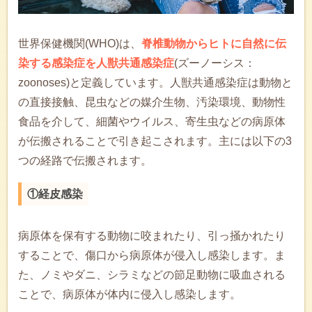
世界保健機関(WHO)は、
脊椎動物からヒトに自然に伝
染する感染症を人獣共通感染症
(ズーノーシス：
zoonoses)と定義しています。人獣共通感染症は動物と
の直接接触、昆虫などの媒介生物、汚染環境、動物性
食品を介して、細菌やウイルス、寄生虫などの病原体
が伝搬されることで引き起こされます。主には以下の3
つの経路で伝搬されます。
①経皮感染
病原体を保有する動物に咬まれたり、引っ掻かれたり
することで、傷口から病原体が侵入し感染します。ま
た、ノミやダニ、シラミなどの節足動物に吸血される
ことで、病原体が体内に侵入し感染します。