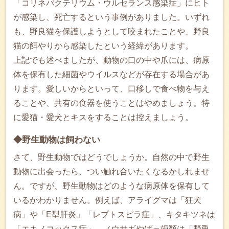
「コリネバクテリウム・ウルセランス感染症」にヒト
が感染し、死亡するという事例がありました。いずれ
も、野良猫を保護しようとして咬まれたことや、野良
猫の餌やりから感染したという経緯があります。
上記でも述べましたが、動物の口の中や爪には、病原
体を保有した細菌やウイルスなどが存在する場合があ
ります。愛しいからといって、口移しで食べ物を与え
ることや、共有の食器を使うことはやめましょう。特
に愛猫・愛犬とキスをすることは控えましょう。
◆野生動物は飼わない
さて、野生動物ではどうでしょうか。自然の中で野生
動物に出会ったら、つい触れ合いたくなるかしれませ
ん。ですが、野生動物はどのような病原体を保有して
いるかわかりません。例えば、アライグマは「狂犬
病」や「E型肝炎」「レプトスピラ症」、キタキツネは
「エキノコックス症」、ノウサギやげっ歯類は「野兎