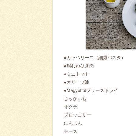
●カッペリーニ（細麺パスタ）
●鶏むねひき肉
●ミニトマト
●オリーブ油
●Magyutto!フリーズドライ
じゃがいも
オクラ
ブロッコリー
にんじん
チーズ