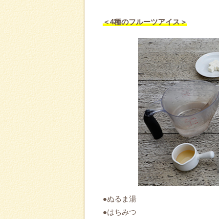
＜4種のフルーツアイス＞
●ぬるま湯
●はちみつ