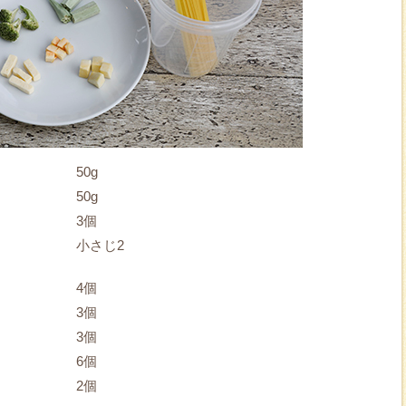
50g
50g
3個
小さじ2
4個
3個
3個
6個
2個