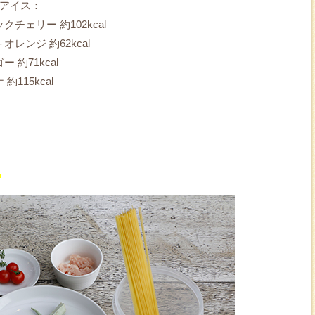
ツアイス：
チェリー 約102kcal
レンジ 約62kcal
 約71kcal
115kcal
＞