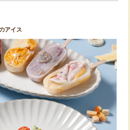
】
のアイス