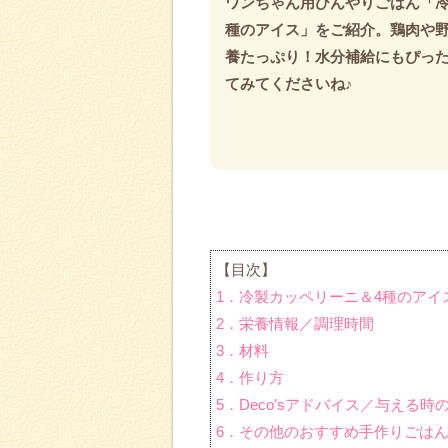
ワンちゃん用ひんやりごはん「
種のアイス」をご紹介。鶏肉や
養たっぷり！水分補給にもぴっ
てみてくださいね♪
【目次】
1．冷製カッペリーニ＆4種のアイ
2．栄養情報／調理時間
3．材料
4．作り方
5．Deco’sアドバイス／与える時
6．その他のおすすめ手作りごは