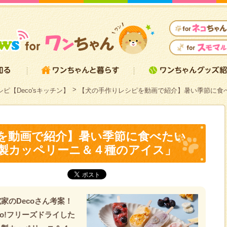
ピ【Deco'sキッチン】
【犬の手作りレシピを動画で紹介】暑い季節に食
を動画で紹介】暑い季節に食べたい
製カッペリーニ＆４種のアイス」
家のDecoさん考案！
to!フリーズドライした