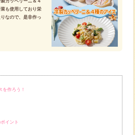
冷製カッペリーニ＆４
野菜も使用しており栄
たりなので、是非作っ
スを作ろう！
のポイント
ん