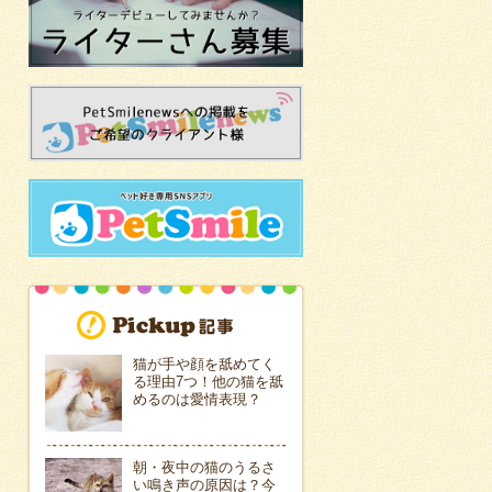
猫が手や顔を舐めてく
る理由7つ！他の猫を舐
めるのは愛情表現？
朝・夜中の猫のうるさ
い鳴き声の原因は？今