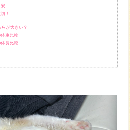
目安
大切！
ちらが大きい？
の体重比較
の体長比較