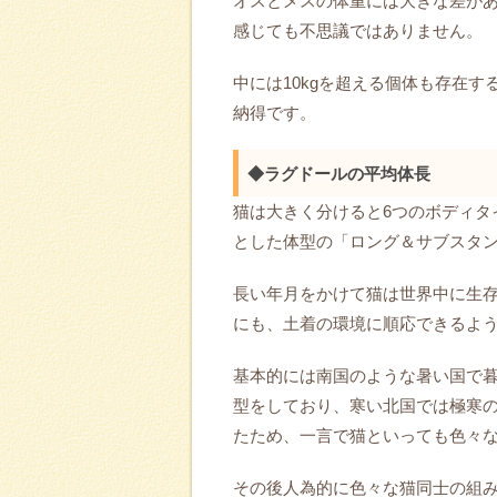
オスとメスの体重には大きな差が
感じても不思議ではありません。
中には10kgを超える個体も存在
納得です。
◆ラグドールの平均体長
猫は大きく分けると6つのボディタ
とした体型の「ロング＆サブスタ
長い年月をかけて猫は世界中に生
にも、土着の環境に順応できるよ
基本的には南国のような暑い国で
型をしており、寒い北国では極寒
たため、一言で猫といっても色々
その後人為的に色々な猫同士の組