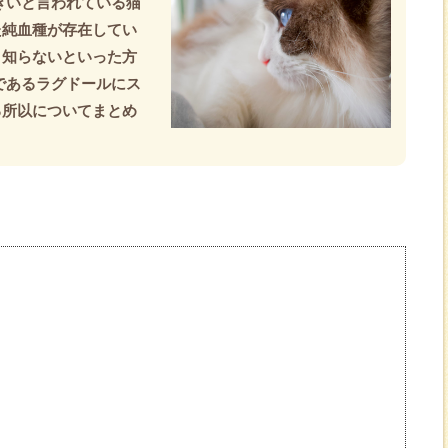
きいと言われている猫
た純血種が存在してい
く知らないといった方
であるラグドールにス
る所以についてまとめ