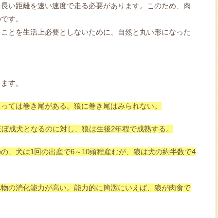
、長い距離を速い速度で走る必要があります。このため、肉
のです。
ることを生活上必要としないために、自然と丸い形になった
ります。
よっては巻き尾がある。狼に巻き尾はみられない。
ほぼ成犬となるのに対し、狼は生後2年程で成熟する。
の、犬は1回の出産で6～10頭程産むが、狼は犬の約半数で4
べ物の消化能力が高い。能力的に簡潔にいえば、狼が肉食で