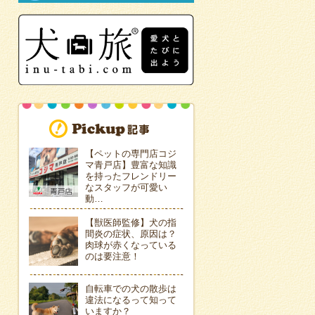
【ペットの専門店コジ
マ青戸店】豊富な知識
を持ったフレンドリー
なスタッフが可愛い
動…
【獣医師監修】犬の指
間炎の症状、原因は？
肉球が赤くなっている
のは要注意！
自転車での犬の散歩は
違法になるって知って
いますか？