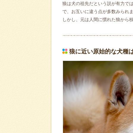
狼は犬の祖先だという説が有力で
で、お互いに違う点が多数みられ
しかし、元は人間に慣れた狼から
狼に近い原始的な犬種