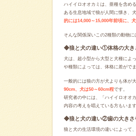
ハイイロオオカミは、亜種を含め
ある生息地域で狼が人間に懐き、
的には14,000～15,000年前頃
そんな関係深いこの2種類の動物に
◆狼と犬の違い①体格の大き
犬は、超小型から大型と犬種によ
や種類によっては、体格に差がで
一般的には狼の方が犬よりも体が
90cm、犬は50～60cm程
です。
研究者の中には、「ハイイロオオ
内容の考えを唱えている方もいま
◆狼と犬の違い②歯の大きさ
狼と犬の生活環境の違いによって