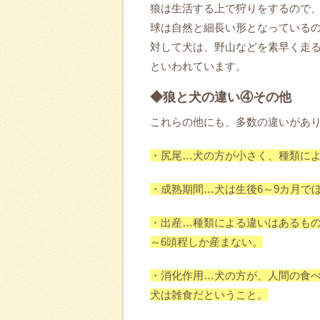
狼は生活する上で狩りをするので
球は自然と細長い形となっている
対して犬は、野山などを素早く走
といわれています。
◆狼と犬の違い④その他
これらの他にも、多数の違いがあ
・尻尾…犬の方が小さく、種類に
・成熟期間…犬は生後6～9カ月で
・出産…種類による違いはあるもの
～6頭程しか産まない。
・消化作用…犬の方が、人間の食
犬は雑食だということ。