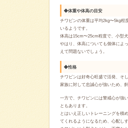
◆体重や体高の目安
チワピンの体重は平均2kg〜5kg
いるようです。
体高は15cm〜25cm程度で、小
やはり、体高についても個体によ
えて問題ないでしょう。
◆性格
チワピンは好奇心旺盛で活発、そ
家族に対して忠誠心が強いため、
一方で、チワピンには警戒心が強
ともあります。
とはいえ正しいトレーニングを積
てくれるようになるため、心配し