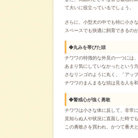
て大いに役立っているでしょう。
さらに、小型犬の中でも特に小さ
スペースでも快適に飼育できるの
◆丸みを帯びた頭
チワワの特徴的な外見の一つには
あまり気にしていなかったという
さなリンゴのように丸く、「アッ
チワワのまんまるな頭は見る人を
◆警戒心が強く勇敢
チワワは小さな体に反して、非常
見知らぬ人や状況に直面した時で
この勇敢さを買われ、かつて番犬