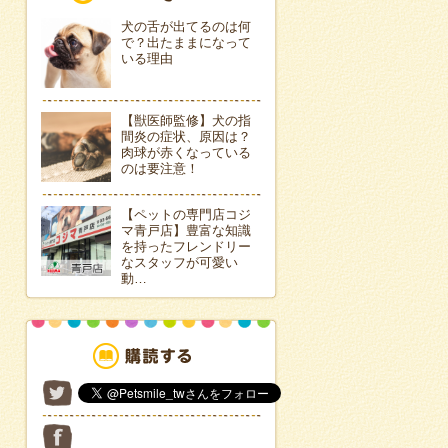
犬の舌が出てるのは何
で？出たままになって
いる理由
【獣医師監修】犬の指
間炎の症状、原因は？
肉球が赤くなっている
のは要注意！
【ペットの専門店コジ
マ青戸店】豊富な知識
を持ったフレンドリー
なスタッフが可愛い
動…