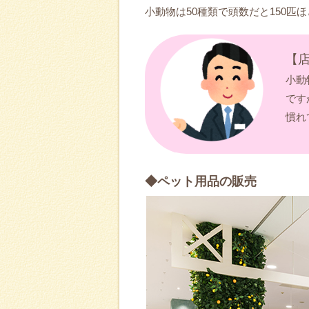
小動物は50種類で頭数だと150匹
【
小動
です
慣れ
◆ペット用品の販売