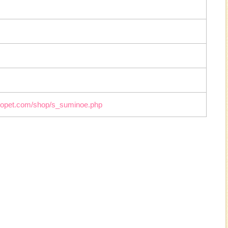
igopet.com/shop/s_suminoe.php