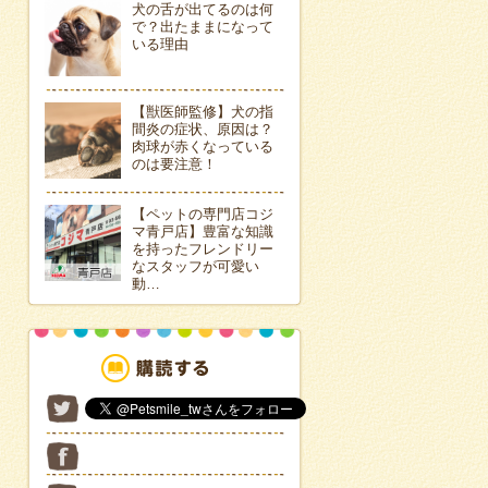
犬の舌が出てるのは何
で？出たままになって
いる理由
【獣医師監修】犬の指
間炎の症状、原因は？
肉球が赤くなっている
のは要注意！
【ペットの専門店コジ
マ青戸店】豊富な知識
を持ったフレンドリー
なスタッフが可愛い
動…