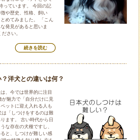
持っています。 今回の記
特徴や歴史、性格、飼い
とめてみました。 「こん
んな発見があると思いま
ください。
続きを読む
い？洋犬との違いは何？
犬は、今では世界的に注目
徴が魅力で「自分だけに見
てペットに迎え入れる人も
犬は「しつけをするのは難
ります。 古い時代から日
ような存在の犬種ですし、
いると、しつけが難しい感