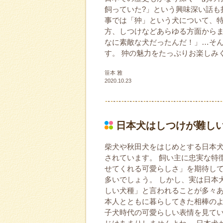
飼っていた?」という興味深い話も
事では「狆」という犬について、
方、しつけなどあらゆる方面からま
なに素敵な犬だったんだ！」…そ
す。 狆の魅力をたっぷりお楽しみ
笹本 雅
2020.10.23
日本犬はしつけが難し
柴犬や秋田犬をはじめとする日本
されています。 飼い主に忠実な特
せてくれる可愛らしさ」を期待し
多いでしょう。 しかし、実は日本
しい犬種」と言われることが多々あ
本人とともに暮らしてきた相棒の
子犬時代の可愛らしい表情を見て