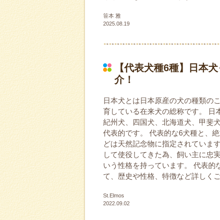
笹本 雅
2025.08.19
【代表犬種6種】日本
介！
日本犬とは日本原産の犬の種類の
育している在来犬の総称です。 日
紀州犬、四国犬、北海道犬、甲斐犬
代表的です。 代表的な6犬種と、
どは天然記念物に指定されています
して使役してきた為、飼い主に忠
いう性格を持っています。 代表的
て、歴史や性格、特徴など詳しく
St.Elmos
2022.09.02