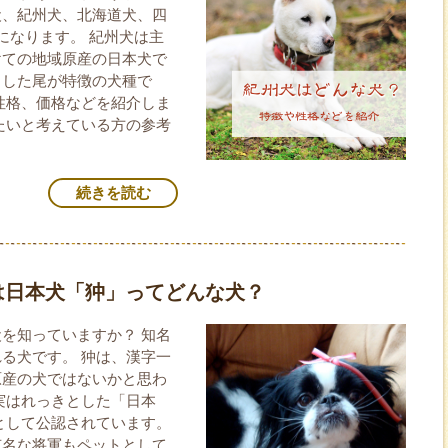
犬、紀州犬、北海道犬、四
になります。 紀州犬は主
けての地域原産の日本犬で
とした尾が特徴の犬種で
性格、価格などを紹介しま
たいと考えている方の参考
続きを読む
は日本犬「狆」ってどんな犬？
を知っていますか？ 知名
る犬です。 狆は、漢字一
原産の犬ではないかと思わ
実はれっきとした「日本
として公認されています。
有名な将軍もペットとして