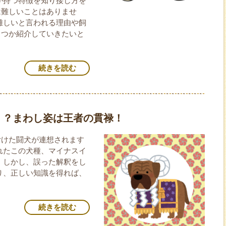
が持つ特徴を知り接し方を
は難しいことはありませ
難しいと言われる理由や飼
くつか紹介していきたいと
続きを読む
！？まわし姿は王者の貫禄！
付けた闘犬が連想されます
れたこの犬種、マイナスイ
 しかし、誤った解釈をし
り、正しい知識を得れば、
続きを読む