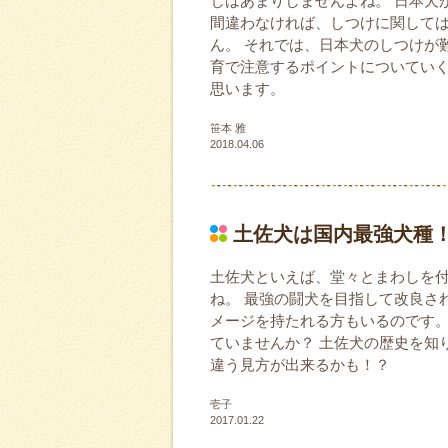
じはあまりしませんよね。 日本犬
間違わなければ、しつけに関して
ん。 それでは、日本犬のしつけが
育で注意するポイントについてい
思います。
笹本 雅
2018.04.06
土佐犬は国内最強犬種
土佐犬といえば、堂々とまわしを
ね。 最強の闘犬を目指して改良さ
メージを持たれる方もいるのです。
ていませんか？ 土佐犬の歴史を知
違う見方が出来るかも！？
壱子
2017.01.22