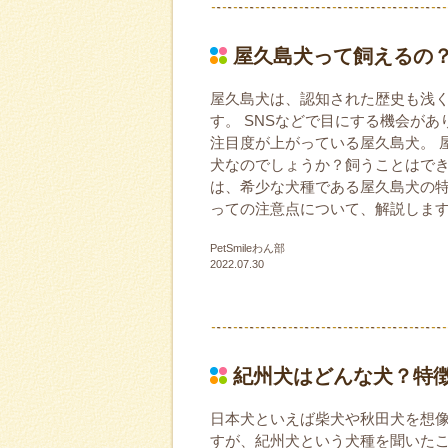
屋久島犬って飼えるの
屋久島犬は、認知された歴史も浅
す。 SNSなどで目にする機会が
注目度が上がっている屋久島犬。 
犬なのでしょうか？飼うことはでき
は、希少な犬種である屋久島犬の
っての注意点について、解説しま
PetSmileわん部
2022.07.30
紀州犬はどんな犬？特
日本犬といえば柴犬や秋田犬を想
すが、紀州犬という犬種を聞いたこ