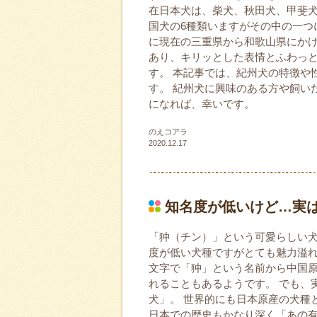
在日本犬は、柴犬、秋田犬、甲斐
国犬の6種類いますがその中の一つ
に現在の三重県から和歌山県にか
あり、キリッとした表情とふわっ
す。 本記事では、紀州犬の特徴や
す。 紀州犬に興味のある方や飼い
になれば、幸いです。
のえコアラ
2020.12.17
知名度が低いけど…実
「狆（チン）」という可愛らしい犬
度が低い犬種ですがとても魅力溢れ
文字で「狆」という名前から中国
れることもあるようです。 でも、
犬」。 世界的にも日本原産の犬種
日本での歴史もかなり深く「あの