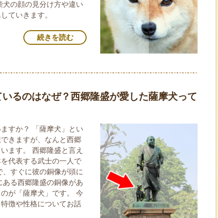
柴犬の顔の見分け方や違い
集していきます。
続きを読む
ているのはなぜ？西郷隆盛が愛した薩摩犬って
ますか？ 「薩摩犬」とい
想できますが、なんと西郷
います。 西郷隆盛と言え
本を代表する武士の一人で
で、すぐに彼の銅像が頭に
にある西郷隆盛の銅像があ
のが「薩摩犬」です。 今
、特徴や性格についてお話