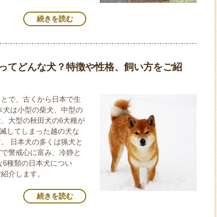
続きを読む
犬ってどんな犬？特徴や性格、飼い方をご紹
ことで、古くから日本で生
本犬は小型の柴犬、中型の
、大型の秋田犬の6犬種が
絶滅してしまった越の犬な
。 日本犬の多くは猟犬と
実で警戒心に富み、冷静と
な6種類の日本犬につい
ご紹介します。
続きを読む