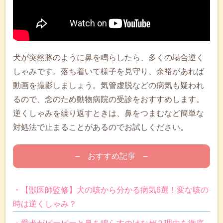
犬が突然豚のように鼻を鳴らしたら、多くの場合逆く
しゃみです。落ち着いて様子を見守り、余裕があれば
動画を撮影しましょう。気管虚脱などの病気も疑われ
るので、念のため動物病院の受診をおすすめします。
逆くしゃみを繰り返すときは、鼻をつまむなど簡単な
対処法で止まることがあるのでお試しください。
– おすすめ記事 –
・【獣医師監修】犬の咳から分かる病気6選！変な咳の
時は逆くしゃみ？