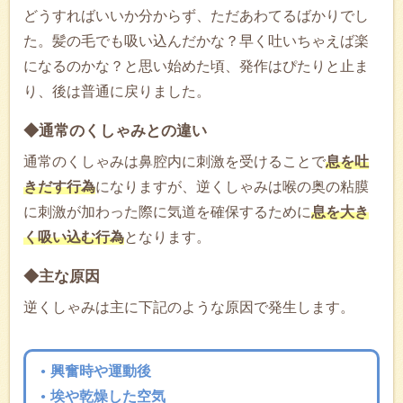
どうすればいいか分からず、ただあわてるばかりでし
た。髪の毛でも吸い込んだかな？早く吐いちゃえば楽
になるのかな？と思い始めた頃、発作はぴたりと止ま
り、後は普通に戻りました。
◆通常のくしゃみとの違い
通常のくしゃみは鼻腔内に刺激を受けることで
息を吐
きだす行為
になりますが、逆くしゃみは喉の奥の粘膜
に刺激が加わった際に気道を確保するために
息を大き
く吸い込む行為
となります。
◆主な原因
逆くしゃみは主に下記のような原因で発生します。
興奮時や運動後
埃や乾燥した空気