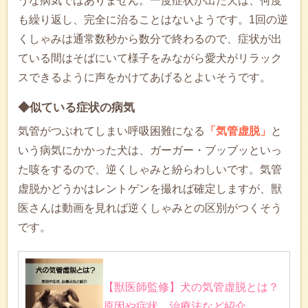
うな病気ではありません。一度症状が出た犬は、何度
も繰り返し、完全に治ることはないようです。1回の逆
くしゃみは通常数秒から数分で終わるので、症状が出
ている間はそばにいて様子をみながら愛犬がリラック
スできるように声をかけてあげるとよいそうです。
◆似ている症状の病気
気管がつぶれてしまい呼吸困難になる
「気管虚脱」
と
いう病気にかかった犬は、ガーガー・ブッブッといっ
た咳をするので、逆くしゃみと紛らわしいです。気管
虚脱かどうかはレントゲンを撮れば確定しますが、獣
医さんは動画を見れば逆くしゃみとの区別がつくそう
です。
【獣医師監修】犬の気管虚脱とは？
原因や症状、治療法など紹介