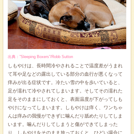
出典：”Sleeping Boxers”/Robb Sutton
しもやけは、長時間冷やされることで温度差がうまれ
て耳や足などの露出している部分の血行が悪くなって
痒みが出る症状です。冷たい雪の中を歩いていると、
足が濡れて冷やされてしまいます。そしてその濡れた
足をそのままにしておくと、表面温度が下がってしも
やけになってしまいます。しもやけは痒く、ワンちゃ
んは痒みの我慢ができずに噛んだり舐めたりしてしま
います。噛んだりしてしまうと傷ができてしまった
り、しもやけをそのまま放っておくと、ひどい場合に