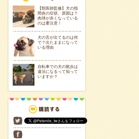
【獣医師監修】犬の指
間炎の症状、原因は？
肉球が赤くなっている
のは要注意！
犬の舌が出てるのは何
で？出たままになって
いる理由
自転車での犬の散歩は
違法になるって知って
いますか？