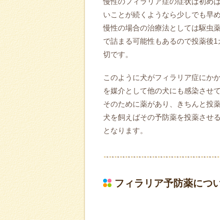
慢性のフィラリア症の症状は初め
いことが続くようなら少しでも早
慢性の場合の治療法としては駆虫
で詰まる可能性もあるので投薬後1
切です。
このように犬がフィラリア症にか
を媒介として他の犬にも感染させ
そのために薬があり、きちんと投
犬を飼えばその予防薬を投薬させ
となります。
フィラリア予防薬につ