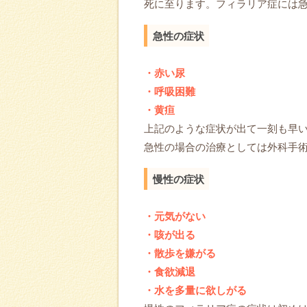
死に至ります。フィラリア症には
急性の症状
・赤い尿
・呼吸困難
・黄疸
上記のような症状が出て一刻も早
急性の場合の治療としては外科手
慢性の症状
・元気がない
・咳が出る
・散歩を嫌がる
・食欲減退
・水を多量に欲しがる