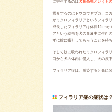
に寄生するのは
犬糸条虫というも
媒介するのはトウゴウヤブカ、コ
がミクロフィラリアというフィラ
成長したフィラリアは体長12cmか
アという幼虫を犬の血液中に生む
ずに蚊に吸引してもらうことを待
そして蚊に吸われたミクロフィラ
口から犬の体内に侵入し、犬の皮
フィラリア症は、感染すると命に
フィラリア症の症状は