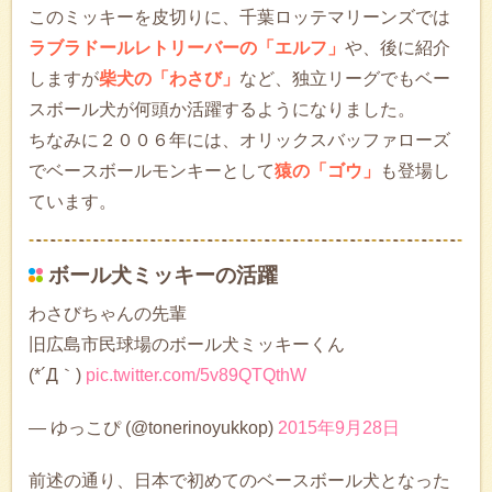
このミッキーを皮切りに、千葉ロッテマリーンズでは
ラブラドールレトリーバーの「エルフ」
や、後に紹介
しますが
柴犬の「わさび」
など、独立リーグでもベー
スボール犬が何頭か活躍するようになりました。
ちなみに２００６年には、オリックスバッファローズ
でベースボールモンキーとして
猿の「ゴウ」
も登場し
ています。
ボール犬ミッキーの活躍
わさびちゃんの先輩
旧広島市民球場のボール犬ミッキーくん
(*´Д｀)
pic.twitter.com/5v89QTQthW
— ゆっこぴ (@tonerinoyukkop)
2015年9月28日
前述の通り、日本で初めてのベースボール犬となった