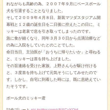
れながらも高齢の為、２００７年９月にベースボール
犬を引退することとなりました。
そして２００９年４月８日、新装マツダスタジアム開
幕戦と１２歳の誕生日を二日後に控えたこの日に、ミ
ッキーは老衰で息を引き取ってしまったのです。
急に食が細くなり、同年３月３０日から点滴治療など
の為に入院をしていたとのことでした。
命日当日、主治医が「おうちに帰りたいか」と尋ねる
と、ミッキーは首を持ち上げました。
その旨連絡を受けた家族、上野さんらが駆け付ける
と、３度首を持ち上げて元気そうにしてみせたので
す。しかし、自宅に到着した時には、既に息絶えてい
たそうです。
ボール犬のミッキー君
記念プレート
pic.twitter.com/c8iXCyYOjd