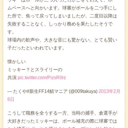
ムベースへと向かいます。球審がボールを二つ手にし
た所で、焦って戻ってしまいましたが、二度目以降は
失敗することなく、しっかり務めを果たしたそうで
す。
球場内の歓声や、大きな音にも驚かない、とても賢い
子だったといわれています。
懐かしい
ミッキー？とスライリーの
共演
pic.twitter.com/PizsR0rz
— たくや#新生FF14鯖マニア (@009takuya)
2013年2月
6日
こうして職務を全うする一方、当時の捕手、倉選手が
大好きだったミッキーは、ボール補充の際に球審では