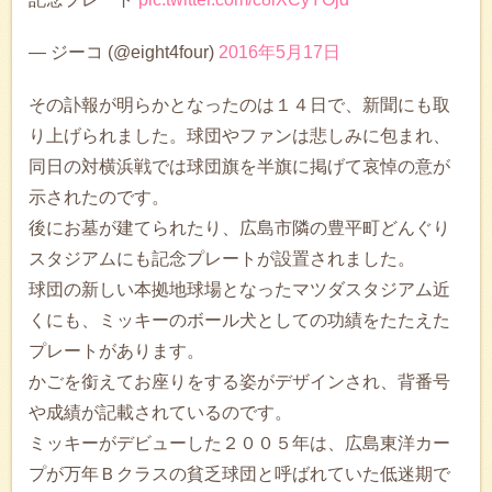
— ジーコ (@eight4four)
2016年5月17日
その訃報が明らかとなったのは１４日で、新聞にも取
り上げられました。球団やファンは悲しみに包まれ、
同日の対横浜戦では球団旗を半旗に掲げて哀悼の意が
示されたのです。
後にお墓が建てられたり、広島市隣の豊平町どんぐり
スタジアムにも記念プレートが設置されました。
球団の新しい本拠地球場となったマツダスタジアム近
くにも、ミッキーのボール犬としての功績をたたえた
プレートがあります。
かごを銜えてお座りをする姿がデザインされ、背番号
や成績が記載されているのです。
ミッキーがデビューした２００５年は、広島東洋カー
プが万年Ｂクラスの貧乏球団と呼ばれていた低迷期で