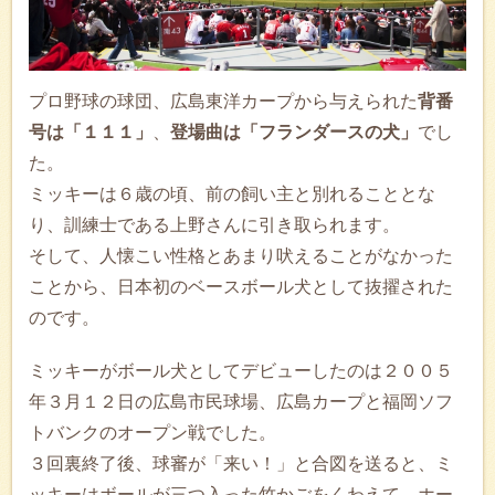
プロ野球の球団、広島東洋カープから与えられた
背番
号は「１１１」
、
登場曲は「フランダースの犬」
でし
た。
ミッキーは６歳の頃、前の飼い主と別れることとな
り、訓練士である上野さんに引き取られます。
そして、人懐こい性格とあまり吠えることがなかった
ことから、日本初のベースボール犬として抜擢された
のです。
ミッキーがボール犬としてデビューしたのは２００５
年３月１２日の広島市民球場、広島カープと福岡ソフ
トバンクのオープン戦でした。
３回裏終了後、球審が「来い！」と合図を送ると、ミ
ッキーはボールが三つ入った竹かごをくわえて、ホー