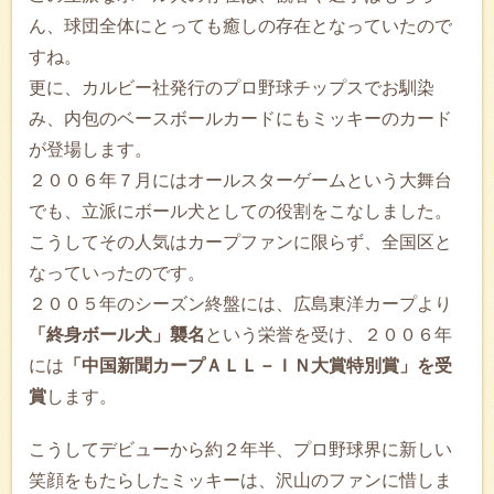
ん、球団全体にとっても癒しの存在となっていたので
すね。
更に、カルビー社発行のプロ野球チップスでお馴染
み、内包のベースボールカードにもミッキーのカード
が登場します。
２００６年７月にはオールスターゲームという大舞台
でも、立派にボール犬としての役割をこなしました。
こうしてその人気はカープファンに限らず、全国区と
なっていったのです。
２００５年のシーズン終盤には、広島東洋カープより
「終身ボール犬」襲名
という栄誉を受け、２００６年
には
「中国新聞カープＡＬＬ－ＩＮ大賞特別賞」を受
賞
します。
こうしてデビューから約２年半、プロ野球界に新しい
笑顔をもたらしたミッキーは、沢山のファンに惜しま