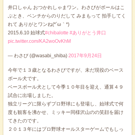
井口しゃん おつかれしゃまワン。わさびがボールはこ
ぶとき、ベンチからのりだして みまもって 拍手してく
れて ありがとワンね(*´ω｀*)
2015.6.10 始球式
#chibalotte
#ありがとう井口
pic.twitter.com/KA2woOvKhM
— わさび (@wasabi_shiba)
2017年9月24日
今年で１３歳となるわさびですが、未だ現役のベース
ボール犬です。
ベースボール犬として今季１０年目を迎え、通算４９
試合に出場しました。
独立リーグに限らずプロ野球にも登場し、始球式で何
度も観客を沸かせ、ミッキー同様沢山のの笑顔を届け
てきたのです。
２０１３年にはプロ野球オールスターゲームでもしっ