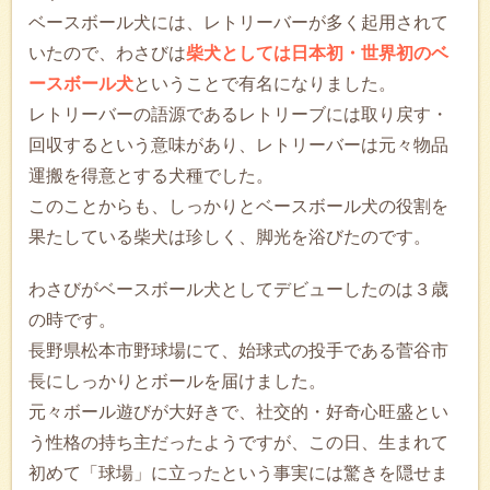
ベースボール犬には、レトリーバーが多く起用されて
いたので、わさびは
柴犬としては日本初・世界初のベ
ースボール犬
ということで有名になりました。
レトリーバーの語源であるレトリーブには取り戻す・
回収するという意味があり、レトリーバーは元々物品
運搬を得意とする犬種でした。
このことからも、しっかりとベースボール犬の役割を
果たしている柴犬は珍しく、脚光を浴びたのです。
わさびがベースボール犬としてデビューしたのは３歳
の時です。
長野県松本市野球場にて、始球式の投手である菅谷市
長にしっかりとボールを届けました。
元々ボール遊びが大好きで、社交的・好奇心旺盛とい
う性格の持ち主だったようですが、この日、生まれて
初めて「球場」に立ったという事実には驚きを隠せま