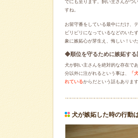
でにも至ります。飼い主さんがつ
すね。
お留守番をしている最中にだけ、
ビリビリになっているなどのいた
象に嫉妬心が芽生え、悔しい！い
◆順位を守るために嫉妬する
犬が飼い主さんを絶対的な存在で
分以外に注がれるという事は、
「
れている
からだという話もありま
犬が嫉妬した時の行動