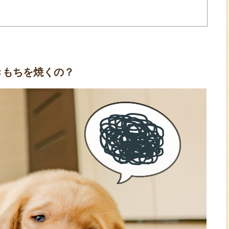
】
きもちを焼くの？