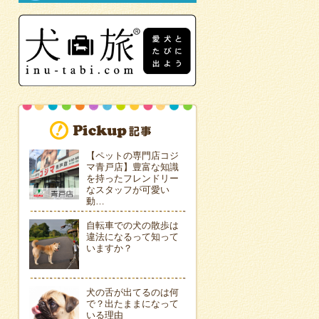
【ペットの専門店コジ
マ青戸店】豊富な知識
を持ったフレンドリー
なスタッフが可愛い
動…
自転車での犬の散歩は
違法になるって知って
いますか？
犬の舌が出てるのは何
で？出たままになって
いる理由