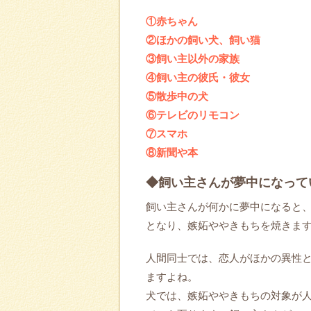
①赤ちゃん
②ほかの飼い犬、飼い猫
③飼い主以外の家族
④飼い主の彼氏・彼女
⑤散歩中の犬
⑥テレビのリモコン
⑦スマホ
⑧新聞や本
◆飼い主さんが夢中になって
飼い主さんが何かに夢中になると
となり、嫉妬ややきもちを焼きま
人間同士では、恋人がほかの異性
ますよね。
犬では、嫉妬ややきもちの対象が