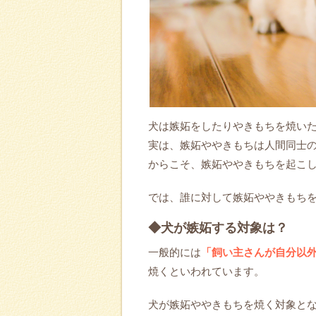
犬は嫉妬をしたりやきもちを焼い
実は、嫉妬ややきもちは人間同士
からこそ、嫉妬ややきもちを起こ
では、誰に対して嫉妬ややきもち
◆犬が嫉妬する対象は？
一般的には
「飼い主さんが自分以
焼くといわれています。
犬が嫉妬ややきもちを焼く対象と