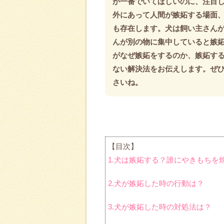
が一番でいてほしいのに、注目
外にあって人間が嫉妬する場面
も存在します。犬は飼い主さん
んが別の物に集中していると嫉妬
がなぜ嫉妬をするのか、嫉妬す
ない解決法をお伝えします。ぜ
さいね。
【目次】
1.犬は嫉妬する？誰にやきもちを
2.犬が嫉妬した時の行動は？
3.犬が嫉妬した時の対処法は？