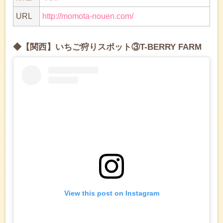
URL
http://momota-nouen.com/
◆【関西】いちご狩りスポット③T-BERRY FARM
View this post on Instagram