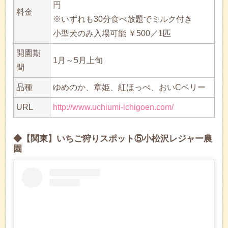
円
料金
※いずれも30分食べ放題でミルク付き
小型犬のみ入場可能 ￥500／1匹
開園期
1月～5月上旬
間
品種
ゆめのか、章姫、紅ほっぺ、おいCベリー
URL
http://www.uchiumi-ichigoen.com/
◆【関東】いちご狩りスポット⑤小松沢レジャー農
園