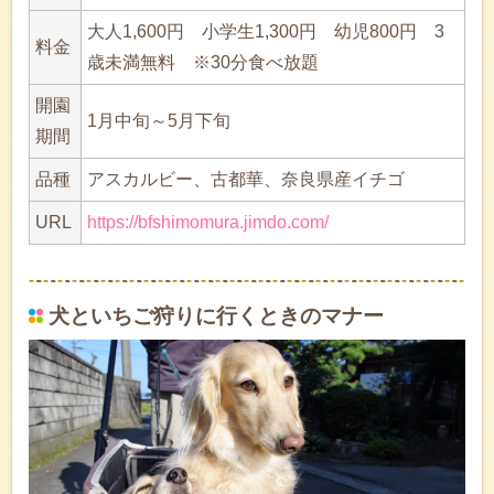
大人1,600円 小学生1,300円 幼児800円 3
料金
歳未満無料 ※30分食べ放題
開園
1月中旬～5月下旬
期間
品種
アスカルビー、古都華、奈良県産イチゴ
URL
https://bfshimomura.jimdo.com/
犬といちご狩りに行くときのマナー