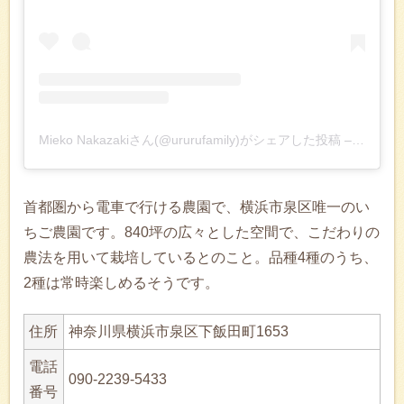
Mieko Nakazakiさん(@ururufamily)がシェアした投稿
–
2018年
首都圏から電車で行ける農園で、横浜市泉区唯一のい
ちご農園です。840坪の広々とした空間で、こだわりの
農法を用いて栽培しているとのこと。品種4種のうち、
2種は常時楽しめるそうです。
住所
神奈川県横浜市泉区下飯田町1653
電話
090-2239-5433
番号