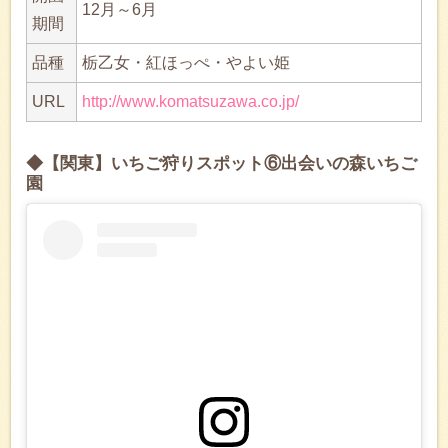
12月～6月
期間
品種
栃乙女・紅ほっぺ・やよい姫
URL
http://www.komatsuzawa.co.jp/
◆【関東】いちご狩りスポット⑥出会いの森いちご
園