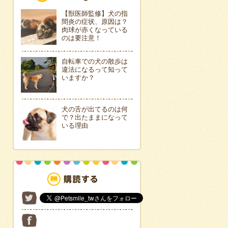
【獣医師監修】犬の指
間炎の症状、原因は？
肉球が赤くなっている
のは要注意！
自転車での犬の散歩は
違法になるって知って
いますか？
犬の舌が出てるのは何
で？出たままになって
いる理由