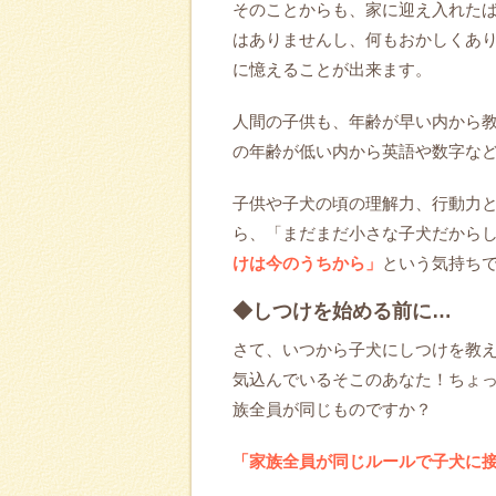
そのことからも、家に迎え入れた
はありませんし、何もおかしくあ
に憶えることが出来ます。
人間の子供も、年齢が早い内から
の年齢が低い内から英語や数字な
子供や子犬の頃の理解力、行動力
ら、「まだまだ小さな子犬だから
けは今のうちから」
という気持ち
◆しつけを始める前に…
さて、いつから子犬にしつけを教
気込んでいるそこのあなた！ちょ
族全員が同じものですか？
「家族全員が同じルールで子犬に