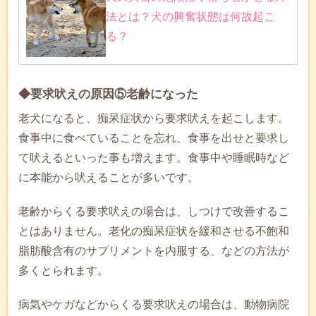
法とは？犬の興奮状態は何故起こ
る？
◆要求吠えの原因⑤老齢になった
老犬になると、痴呆症状から要求吠えを起こします。
食事中に食べていることを忘れ、食事を出せと要求し
て吠えるといった事も増えます。食事中や睡眠時など
に本能から吠えることが多いです。
老齢からくる要求吠えの場合は、しつけで改善するこ
とはありません。老化の痴呆症状を緩和させる不飽和
脂肪酸含有のサプリメントを内服する、などの方法が
多くとられます。
病気やケガなどからくる要求吠えの場合は、動物病院