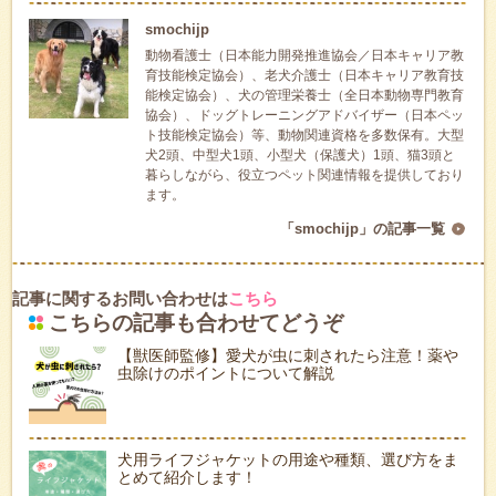
smochijp
動物看護士（日本能力開発推進協会／日本キャリア教
育技能検定協会）、老犬介護士（日本キャリア教育技
能検定協会）、犬の管理栄養士（全日本動物専門教育
協会）、ドッグトレーニングアドバイザー（日本ペッ
ト技能検定協会）等、動物関連資格を多数保有。大型
犬2頭、中型犬1頭、小型犬（保護犬）1頭、猫3頭と
暮らしながら、役立つペット関連情報を提供しており
ます。
「smochijp」の記事一覧
記事に関するお問い合わせは
こちら
こちらの記事も合わせてどうぞ
【獣医師監修】愛犬が虫に刺されたら注意！薬や
虫除けのポイントについて解説
犬用ライフジャケットの用途や種類、選び方をま
とめて紹介します！