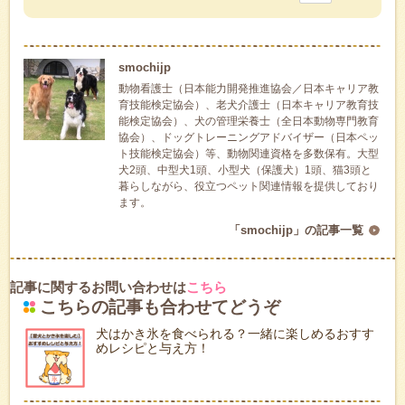
smochijp
動物看護士（日本能力開発推進協会／日本キャリア教
育技能検定協会）、老犬介護士（日本キャリア教育技
能検定協会）、犬の管理栄養士（全日本動物専門教育
協会）、ドッグトレーニングアドバイザー（日本ペッ
ト技能検定協会）等、動物関連資格を多数保有。大型
犬2頭、中型犬1頭、小型犬（保護犬）1頭、猫3頭と
暮らしながら、役立つペット関連情報を提供しており
ます。
「smochijp」の記事一覧
記事に関するお問い合わせは
こちら
こちらの記事も合わせてどうぞ
犬はかき氷を食べられる？一緒に楽しめるおすす
めレシピと与え方！