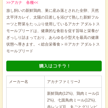
>>アカナ 各種<<
放し飼いの新鮮鶏肉、巣に産み落とされた全卵、天然
太平洋カレイ、太陽の日差しを浴びて熟した新鮮フル
ーツと野菜をたっぷり使用しているアカナ アダルトス
モールブリードは、健康的な食欲を促す旨味と栄養が
ぎっしり詰まっており、あらゆる小型犬を最高の健康
状態へ導きます。＜総合栄養食＞※アカナ アダルトス
モールブリード
メーカー名
アカナファミリーJ
新鮮鶏肉(12%)、鶏肉ミール(1
2%)、七面鳥肉ミール(12%)、
赤レンズ豆、丸ごとグリンピ