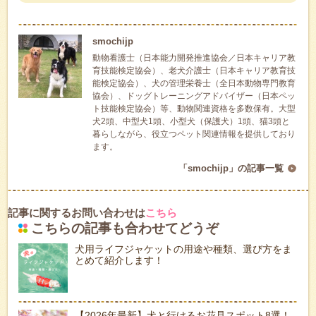
smochijp
動物看護士（日本能力開発推進協会／日本キャリア教
育技能検定協会）、老犬介護士（日本キャリア教育技
能検定協会）、犬の管理栄養士（全日本動物専門教育
協会）、ドッグトレーニングアドバイザー（日本ペッ
ト技能検定協会）等、動物関連資格を多数保有。大型
犬2頭、中型犬1頭、小型犬（保護犬）1頭、猫3頭と
暮らしながら、役立つペット関連情報を提供しており
ます。
「smochijp」の記事一覧
記事に関するお問い合わせは
こちら
こちらの記事も合わせてどうぞ
犬用ライフジャケットの用途や種類、選び方をま
とめて紹介します！
【2026年最新】犬と行けるお花見スポット8選！