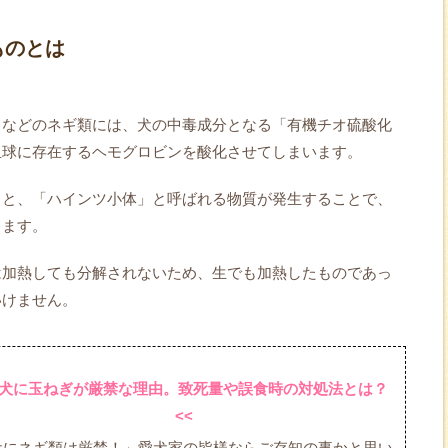
ものとは
うなどのネギ類には、犬の中毒成分となる「有機チオ硫酸化
血球に存在するヘモグロビンを酸化させてしまいます。
ると、「ハインツ小体」と呼ばれる物質が発生することで、
ります。
は加熱しても分解されないため、生でも加熱したものであっ
いけません。
>犬に玉ねぎが厳禁な理由。致死量や誤食時の対処法とは？
<<
犬にネギ類は厳禁！」愛犬家の皆様ならご存知の事かと思い