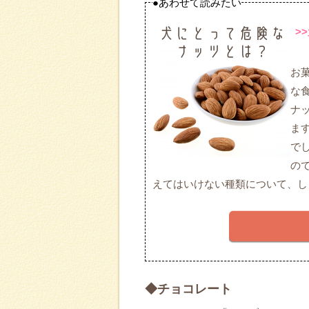
●あわせて読みたい
>
お
な
ナ
ま
で
の
えてはいけない種類について、し
◆チョコレート