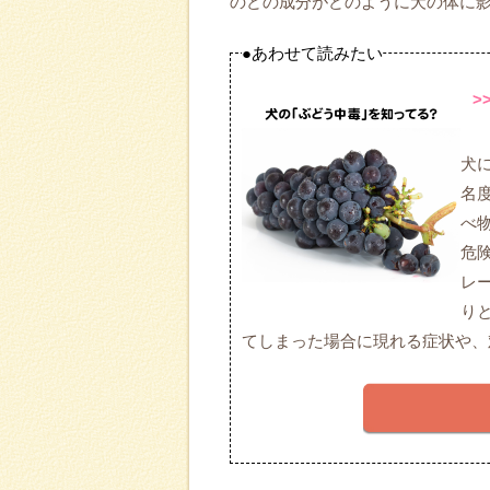
のどの成分がどのように犬の体に
●あわせて読みたい
>
犬
名
べ
危
レ
り
てしまった場合に現れる症状や、