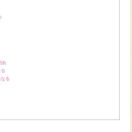
の
理由
なる
異なる