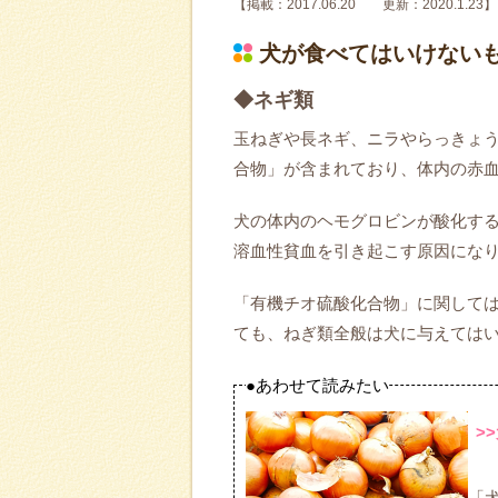
【掲載：2017.06.20 更新：2020.1.23】
犬が食べてはいけない
◆ネギ類
玉ねぎや長ネギ、ニラやらっきょ
合物」が含まれており、体内の赤
犬の体内のヘモグロビンが酸化す
溶血性貧血を引き起こす原因にな
「有機チオ硫酸化合物」に関して
ても、ねぎ類全般は犬に与えては
●あわせて読みたい
>
「