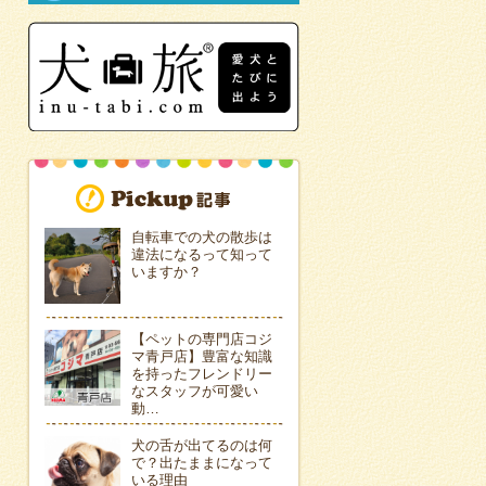
自転車での犬の散歩は
違法になるって知って
いますか？
【ペットの専門店コジ
マ青戸店】豊富な知識
を持ったフレンドリー
なスタッフが可愛い
動…
犬の舌が出てるのは何
で？出たままになって
いる理由