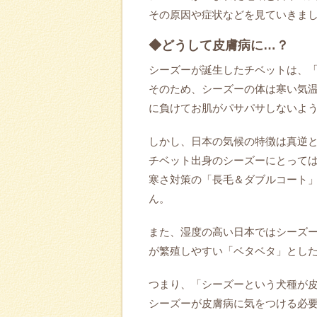
その原因や症状などを見ていきま
◆どうして皮膚病に…？
シーズーが誕生したチベットは、
そのため、シーズーの体は寒い気
に負けてお肌がパサパサしないよ
しかし、日本の気候の特徴は真逆
チベット出身のシーズーにとって
寒さ対策の「長毛＆ダブルコート
ん。
また、湿度の高い日本ではシーズ
が繁殖しやすい「ベタベタ」とし
つまり、「シーズーという犬種が
シーズーが皮膚病に気をつける必