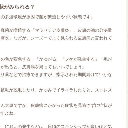
状がみられる？
本の多湿環境が原因で菌が繁殖しやすい状態です。
う真菌が増殖する「マラセチア皮膚炎」、皮膚の油の分泌量
皮膚炎」などが、シーズーでよく見られる皮膚病と言われて
膚の色が変色する」「かゆがる」「フケが発生する」「毛が
状が出ると、皮膚病を疑ってもいいでしょう。
塗り薬などで治療できますが、指示された期間続けていかな
の被毛が脱毛したり、かゆみでイライラしたりと、ストレス
。
ろん大事ですが、皮膚病にかかった症状を見逃さずに症状が
ですよね。
疹、においの発生などは、日頃のスキンシップが多いほど気