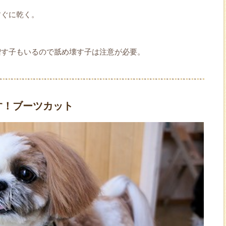
すぐに乾く。
増す子もいるので舐め壊す子は注意が必要。
す！ブーツカット