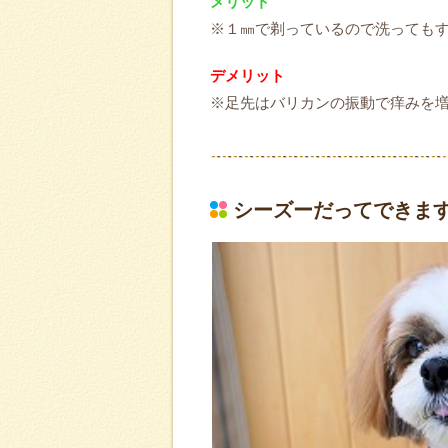
メリット
※１㎜で剃っているので洗っても
デメリット
※足先はバリカンの振動で痒みを
シーズーだってできま