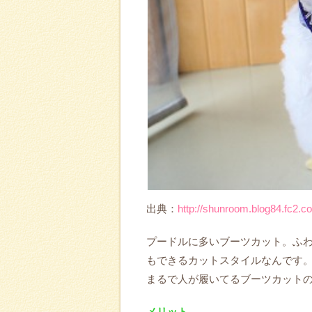
出典：
http://shunroom.blog84.fc2.c
プードルに多いブーツカット。ふ
もできるカットスタイルなんです
まるで人が履いてるブーツカット
メリット