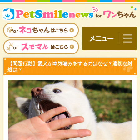
【問題行動】愛犬が本気噛
処は？