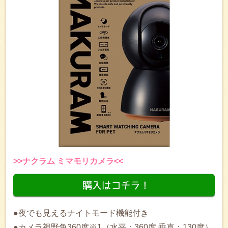
>>ナクラム ミマモリカメラ<<
●夜でも見えるナイトモード機能付き
●カメラ視野角360度※1（水平：360度 垂直：130度）