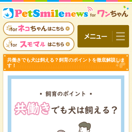
共働きでも犬は飼える？飼
す！