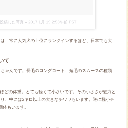
anが投稿した写真
–
2017 1月 19 2:53午前 PST
ワは、常に人気犬の上位にランクインするほど、日本でも大
いて
ンちゃんです。長毛のロングコート、短毛のスムースの種類
キロほどの体重。とても軽くて小さいです。その小ささが魅力と
り、中には3キロ以上の大きなチワワもいます。逆に極小チ
個体もいます。