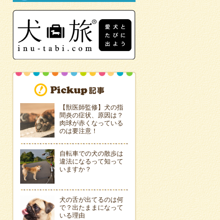
【獣医師監修】犬の指
間炎の症状、原因は？
肉球が赤くなっている
のは要注意！
自転車での犬の散歩は
違法になるって知って
いますか？
犬の舌が出てるのは何
で？出たままになって
いる理由