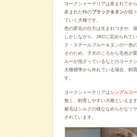
ヨークシャーテリアは産まれてから
産まれた時の
ブラック＆タン
が段
ていく犬種です。
色の変化の仕方は生まれつきや、
しかしながら、JKCに定められて
ク・スチールブルー＆タンの一色
そのため、子犬のころから毛色が
ルーが混ざっているなどのヨーク
犬種標準から外れている場合、飼
す。
ヨークシャーテリアは
シングルコ
無く、飼育しやすい犬種といえま
被毛はシルクの様ななめらかなツ
されています。