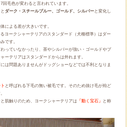
7回毛色が変わると言われています。
々と
ダーク・スチールブルー、ゴールド、シルバー
と変化し
個体による差が大きいです。
いるヨークシャーテリアのスタンダード（犬種標準）はダー
のみです。
変わっていなかったり、茶やシルバーが強い・ゴールドやブ
シャーテリアはスタンダードからは外れます。
育には問題ありませんがドッグショーなどでは不利となりま
ート
と呼ばれる下毛の無い被毛です。そのため抜け毛が殆ど
す。
ヤと肌触りのため、ヨークシャーテリアは
「動く宝石」
と称