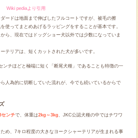
Wiki pediaより引用
ンダードは地面まで伸ばしたフルコートですが、被毛の擦
紙を使ってまとめあげるラッピングをすることが基本です。
さから、現在ではドッグショー犬以外では少数になっていま
ャーテリアは、短くカットされた犬が多いです。
センチほどと極端に短く「断尾犬種」であることも特徴の一
から人為的に切断していた流れが、今でも続いているからで
ズ
18センチ
で、体重は
2kg～3kg
、JKC公認犬種の中ではチワワ
ため、7キロ程度の大きなヨークシャーテリアが生まれる事