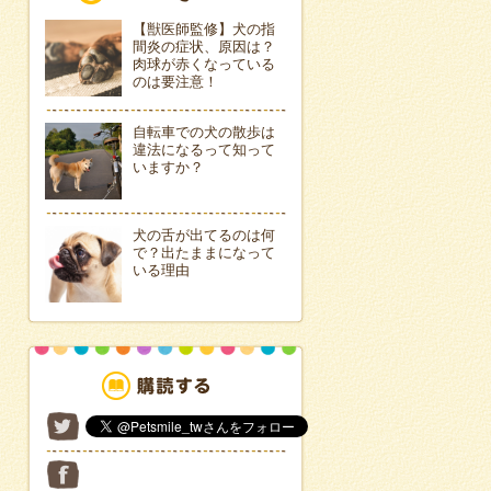
【獣医師監修】犬の指
間炎の症状、原因は？
肉球が赤くなっている
のは要注意！
自転車での犬の散歩は
違法になるって知って
いますか？
犬の舌が出てるのは何
で？出たままになって
いる理由