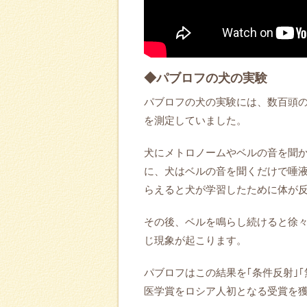
◆パブロフの犬の実験
パブロフの犬の実験には、数百頭
を測定していました。
犬にメトロノームやベルの音を聞
に、犬はベルの音を聞くだけで唾
らえると犬が学習したために体が
その後、ベルを鳴らし続けると徐
じ現象が起こります。
パブロフはこの結果を｢条件反射｣｢
医学賞をロシア人初となる受賞を