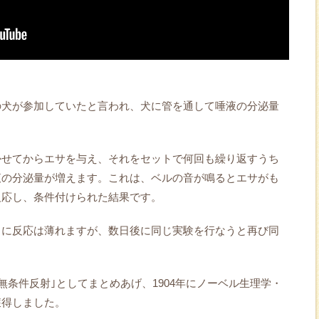
の犬が参加していたと言われ、犬に管を通して唾液の分泌量
かせてからエサを与え、それをセットで何回も繰り返すうち
液の分泌量が増えます。これは、ベルの音が鳴るとエサがも
反応し、条件付けられた結果です。
々に反応は薄れますが、数日後に同じ実験を行なうと再び同
無条件反射｣としてまとめあげ、1904年にノーベル生理学・
獲得しました。