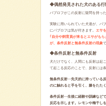
◆偶然発見された犬のある行
パブロフがこの反射に疑問を持った
実験に用いられていた犬達が、パ
にパブロフは気が付きます。
エサ
｢自分や飼育員が来るとエサがもら
が、条件反射と無条件反射の現象
◆条件反射と無条件反射
犬だけでなく、人間にも反射は起
て起こる反応のことで、反射には条
無条件反射···先天的に持ってい
のに触れると手を引く、膝をたた
条件反射···生後に経験や訓練な
反応を示します。レモンや梅干し