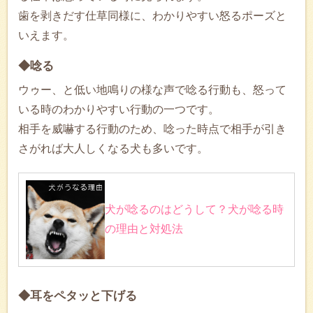
歯を剥きだす仕草同様に、わかりやすい怒るポーズと
いえます。
◆唸る
ウゥー、と低い地鳴りの様な声で唸る行動も、怒って
いる時のわかりやすい行動の一つです。
相手を威嚇する行動のため、唸った時点で相手が引き
さがれば大人しくなる犬も多いです。
犬が唸るのはどうして？犬が唸る時
の理由と対処法
◆耳をペタッと下げる