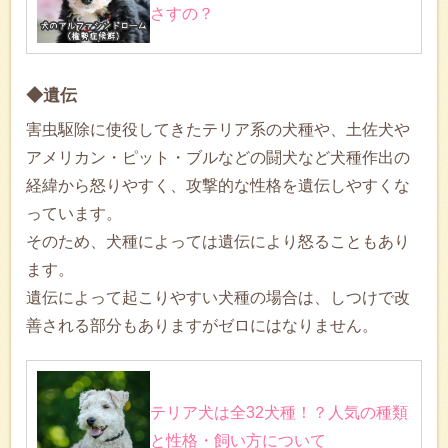
さすの？
◆遺伝
害虫駆除に使役してきたテリア系の犬種や、土佐犬や
アメリカン・ピット・ブルなどの闘犬など犬種作出の
経緯から怒りやすく、攻撃的な性格を遺伝しやすくな
っています。
そのため、犬種によっては遺伝により怒ることもあり
ます。
遺伝によって起こりやすい犬種の場合は、しつけで改
善される部分もありますがゼロにはなりません。
テリア犬は全32犬種！？人気の種類
と性格・飼い方について