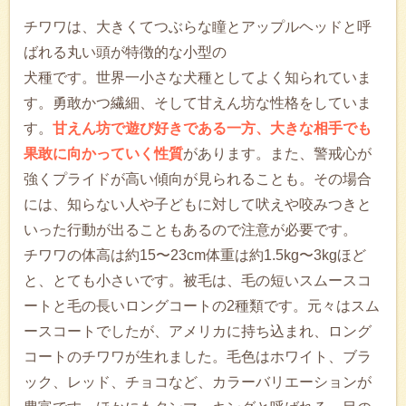
チワワは、大きくてつぶらな瞳とアップルヘッドと呼
ばれる丸い頭が特徴的な小型の
犬種です。世界一小さな犬種としてよく知られていま
す。勇敢かつ繊細、そして甘えん坊な性格をしていま
す。
甘えん坊で遊び好きである一方、大きな相手でも
果敢に向かっていく性質
があります。また、警戒心が
強くプライドが高い傾向が見られることも。その場合
には、知らない人や子どもに対して吠えや咬みつきと
いった行動が出ることもあるので注意が必要です。
チワワの体高は約15〜23cm体重は約1.5kg〜3kgほど
と、とても小さいです。被毛は、毛の短いスムースコ
ートと毛の長いロングコートの2種類です。元々はスム
ースコートでしたが、アメリカに持ち込まれ、ロング
コートのチワワが生れました。毛色はホワイト、ブラ
ック、レッド、チョコなど、カラーバリエーションが