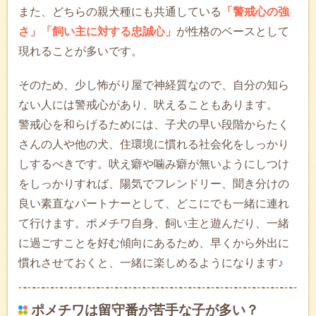
また、どちらの親犬種にも共通している
「警戒心の強
さ」「飼い主に対する忠誠心」
が性格のベースとして
現れることが多いです。
そのため、少し怖がり屋で神経質なので、自分の知ら
ない人には警戒心があり、吠えることもあります。
警戒心を和らげるためには、子犬の早い段階からたく
さんの人や他の犬、住環境に慣れる社会化をしっかり
しするべきです。吠え癖や噛み癖が無いようにしつけ
をしっかりすれば、陽気でフレンドリー、聞き分けの
良い素直なパートナーとして、どこにでも一緒に連れ
て行けます。ポメチワ自身、飼い主と遊んだり、一緒
に過ごすことを好む傾向にあるため、早くから外出に
慣れさせておくと、一緒に楽しめるようになります♪
ポメチワは留守番が苦手な子が多い？