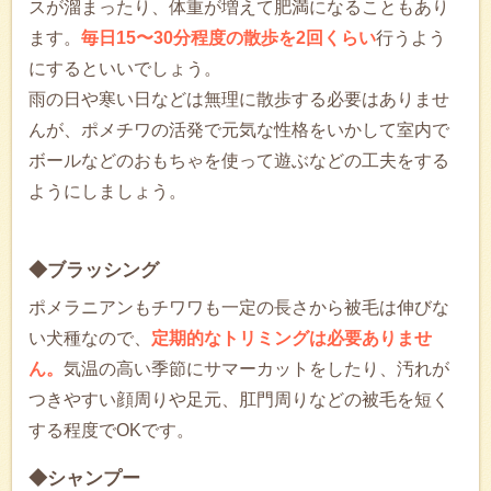
スが溜まったり、体重が増えて肥満になることもあり
ます。
毎日15〜30分程度の散歩を2回くらい
行うよう
にするといいでしょう。
雨の日や寒い日などは無理に散歩する必要はありませ
んが、ポメチワの活発で元気な性格をいかして室内で
ボールなどのおもちゃを使って遊ぶなどの工夫をする
ようにしましょう。
◆ブラッシング
ポメラニアンもチワワも一定の長さから被毛は伸びな
い犬種なので、
定期的なトリミングは必要ありませ
ん。
気温の高い季節にサマーカットをしたり、汚れが
つきやすい顔周りや足元、肛門周りなどの被毛を短く
する程度でOKです。
◆シャンプー