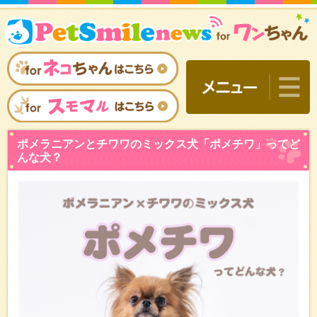
ポメラニアンとチワワのミ
んな犬？